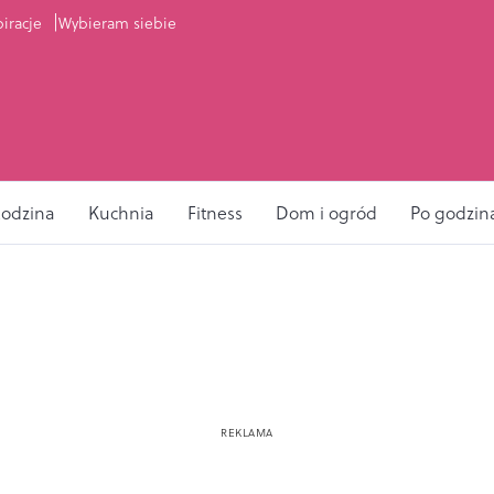
piracje
Wybieram siebie
odzina
Kuchnia
Fitness
Dom i ogród
Po godzin