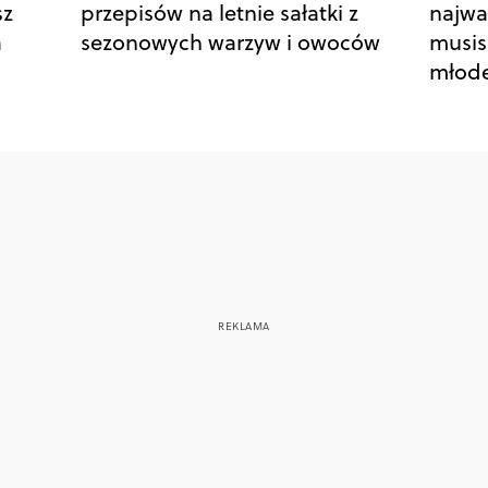
sz
przepisów na letnie sałatki z
najwa
a
sezonowych warzyw i owoców
musis
młod