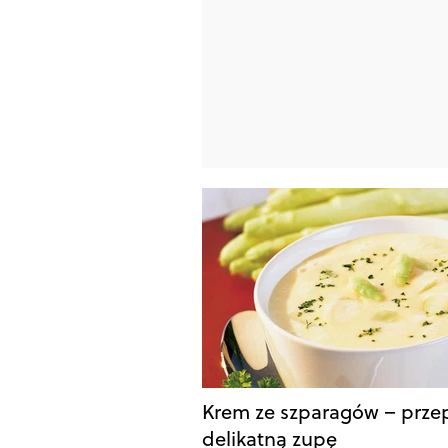
Krem ze szparagów – przep
delikatną zupę