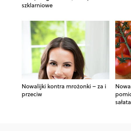
szklarniowe
Nowalijki kontra mrożonki – za i
Nowal
przeciw
pomid
sałata