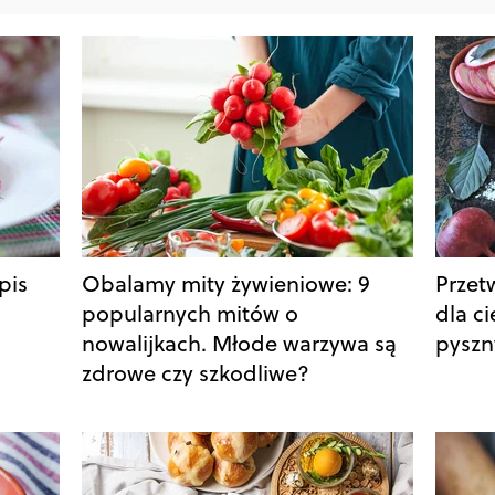
pis
Obalamy mity żywieniowe: 9
Przet
popularnych mitów o
dla c
nowalijkach. Młode warzywa są
pyszn
zdrowe czy szkodliwe?