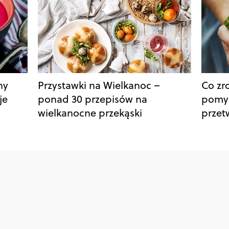
ny
Przystawki na Wielkanoc –
Co zr
je
ponad 30 przepisów na
pomysł
wielkanocne przekąski
przet