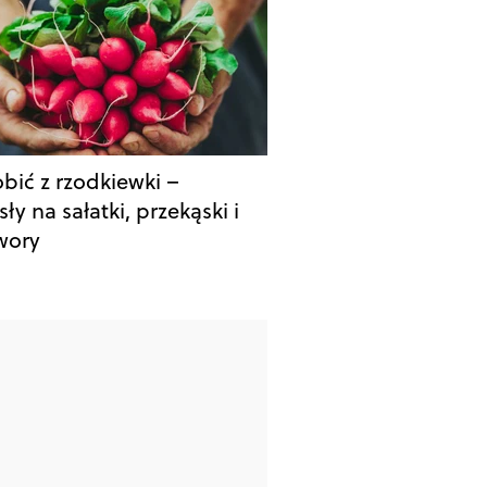
obić z rzodkiewki –
y na sałatki, przekąski i
wory