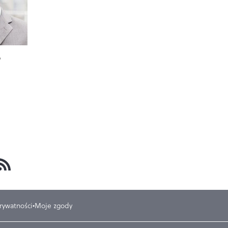
b
prywatności
Moje zgody