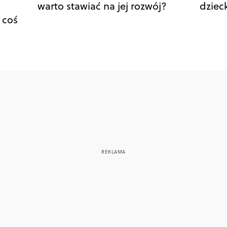
warto stawiać na jej rozwój?
dziec
 coś