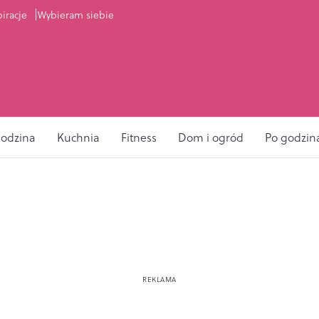
piracje
Wybieram siebie
odzina
Kuchnia
Fitness
Dom i ogród
Po godzin