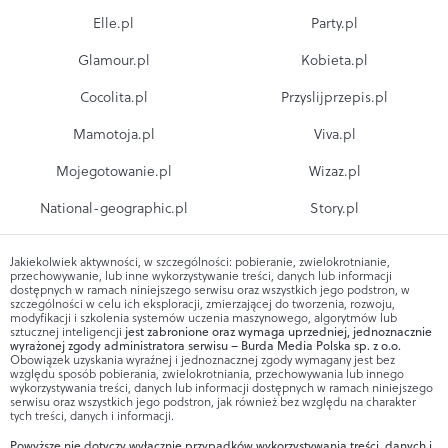
Elle.pl
Party.pl
Glamour.pl
Kobieta.pl
Cocolita.pl
Przyslijprzepis.pl
Mamotoja.pl
Viva.pl
Mojegotowanie.pl
Wizaz.pl
National-geographic.pl
Story.pl
Jakiekolwiek aktywności, w szczególności: pobieranie, zwielokrotnianie,
przechowywanie, lub inne wykorzystywanie treści, danych lub informacji
dostępnych w ramach niniejszego serwisu oraz wszystkich jego podstron, w
szczególności w celu ich eksploracji, zmierzającej do tworzenia, rozwoju,
modyfikacji i szkolenia systemów uczenia maszynowego, algorytmów lub
sztucznej inteligencji
jest zabronione oraz wymaga uprzedniej, jednoznacznie
wyrażonej zgody administratora serwisu – Burda Media Polska sp. z o.o.
Obowiązek uzyskania wyraźnej i jednoznacznej zgody wymagany jest bez
względu sposób pobierania, zwielokrotniania, przechowywania lub innego
wykorzystywania treści, danych lub informacji dostępnych w ramach niniejszego
serwisu oraz wszystkich jego podstron, jak również bez względu na charakter
tych treści, danych i informacji.
Powyższe nie dotyczy wyłącznie przypadków wykorzystywania treści, danych i