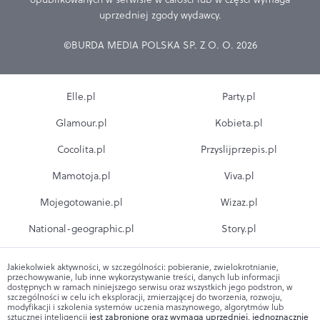
uprzedniej zgody wydawcy.
©BURDA MEDIA POLSKA SP. Z O. O. 2026
Elle.pl
Party.pl
Glamour.pl
Kobieta.pl
Cocolita.pl
Przyslijprzepis.pl
Mamotoja.pl
Viva.pl
Mojegotowanie.pl
Wizaz.pl
National-geographic.pl
Story.pl
Jakiekolwiek aktywności, w szczególności: pobieranie, zwielokrotnianie,
przechowywanie, lub inne wykorzystywanie treści, danych lub informacji
dostępnych w ramach niniejszego serwisu oraz wszystkich jego podstron, w
szczególności w celu ich eksploracji, zmierzającej do tworzenia, rozwoju,
modyfikacji i szkolenia systemów uczenia maszynowego, algorytmów lub
sztucznej inteligencji
jest zabronione oraz wymaga uprzedniej, jednoznacznie