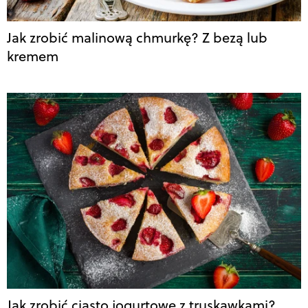
Jak zrobić malinową chmurkę? Z bezą lub
kremem
Jak zrobić ciasto jogurtowe z truskawkami?