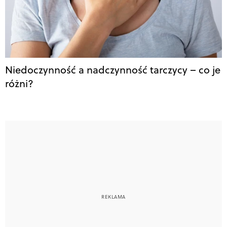
Niedoczynność a nadczynność tarczycy – co je
różni?