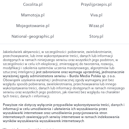
Cocolita.pl
Przyslijprzepis.pl
Mamotoja.pl
Viva.pl
Mojegotowanie.pl
Wizaz.pl
National-geographic.pl
Story.pl
Jakiekolwiek aktywności, w szczególności: pobieranie, zwielokrotnianie,
przechowywanie, lub inne wykorzystywanie treści, danych lub informacji
dostępnych w ramach niniejszego serwisu oraz wszystkich jego podstron, w
szczególności w celu ich eksploracji, zmierzającej do tworzenia, rozwoju,
modyfikacji i szkolenia systemów uczenia maszynowego, algorytmów lub
sztucznej inteligencji
jest zabronione oraz wymaga uprzedniej, jednoznacznie
wyrażonej zgody administratora serwisu – Burda Media Polska sp. z o.o.
Obowiązek uzyskania wyraźnej i jednoznacznej zgody wymagany jest bez
względu sposób pobierania, zwielokrotniania, przechowywania lub innego
wykorzystywania treści, danych lub informacji dostępnych w ramach niniejszego
serwisu oraz wszystkich jego podstron, jak również bez względu na charakter
tych treści, danych i informacji.
Powyższe nie dotyczy wyłącznie przypadków wykorzystywania treści, danych i
informacji w celu umożliwienia i ułatwienia ich wyszukiwania przez
wyszukiwarki internetowe oraz umożliwienia pozycjonowania stron
internetowych zawierających serwisy internetowe w ramach indeksowania
wyników wyszukiwania wyszukiwarek internetowych