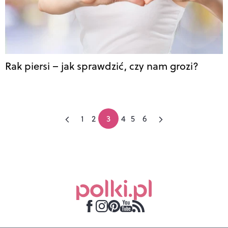
Rak piersi – jak sprawdzić, czy nam grozi?
1
2
3
4
5
6