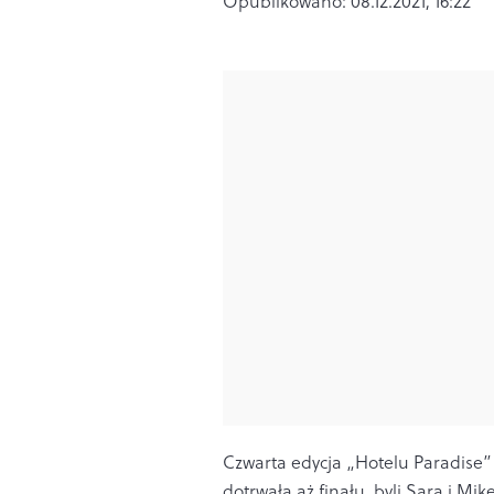
Opublikowano:
08.12.2021, 16:22
Czwarta edycja „Hotelu Paradise” 
dotrwała aż finału, byli Sara i Mi