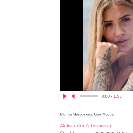
0:00 / 1:55
Monika Maszkiewicz, Gary Muvuat
Aleksandra Zaborowska