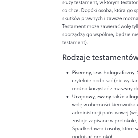
służy testament, w którym testato
co chce. Dopóki osoba, która go s
skutków prawnych i zawsze można
Testament może zawierać wolę tyl
sporządzą go wspólnie, będzie ni
testament).
Rodzaje testamentó
Pisemny, tzw. holograficzny.
czytelnie podpisać (nie wystarc
można korzystać z maszyny d
Urzędowy, zwany także allog
wolę w obecności kierownika 
administracji państwowej (wó
zostaje zapisane w protokole
Spadkodawca i osoby, które s
podpisać protokół.