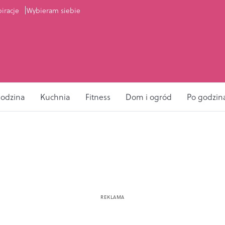
piracje
Wybieram siebie
odzina
Kuchnia
Fitness
Dom i ogród
Po godzin