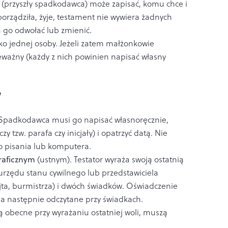
r (przyszły spadkodawca) może zapisać, komu chce i
porządziła, żyje, testament nie wywiera żadnych
 go odwołać lub zmienić.
ko jednej osoby. Jeżeli zatem małżonkowie
eważny (każdy z nich powinien napisać własny
w
Spadkodawca musi go napisać własnoręcznie,
zy tzw. parafa czy inicjały) i opatrzyć datą. Nie
o pisania lub komputera.
raficznym
(ustnym). Testator wyraża swoją ostatnią
urzędu stanu cywilnego lub przedstawiciela
jta, burmistrza) i dwóch świadków. Oświadczenie
, a następnie odczytane przy świadkach.
ą obecne przy wyrażaniu ostatniej woli, muszą