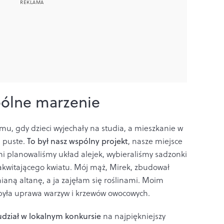
pólne marzenie
emu, gdy dzieci wyjechały na studia, a mieszkanie w
i puste.
To był nasz wspólny projekt
, nasze miejsce
i planowaliśmy układ alejek, wybieraliśmy sadzonki
zakwitającego kwiatu. Mój mąż, Mirek, zbudował
aną altanę, a ja zajęłam się roślinami. Moim
ła uprawa warzyw i krzewów owocowych.
dział w lokalnym konkursie
na najpiękniejszy