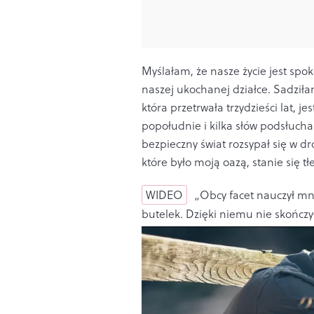
Myślałam, że nasze życie jest spok
naszej ukochanej działce. Sadziła
która przetrwała trzydzieści lat, j
popołudnie i kilka słów podsłuch
bezpieczny świat rozsypał się w d
które było moją oazą, stanie się 
WIDEO
„Obcy facet nauczył mni
butelek. Dzięki niemu nie skończ