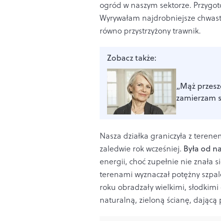
ogród w naszym sektorze. Przygot
Wyrywałam najdrobniejsze chwas
równo przystrzyżony trawnik.
Zobacz także:
„Mąż przesze
zamierzam sp
Nasza działka graniczyła z terene
zaledwie rok wcześniej.
Była od n
energii, choć zupełnie nie znała
terenami wyznaczał potężny szpale
roku obradzały wielkimi, słodkimi
naturalną, zieloną ścianę, dającą 