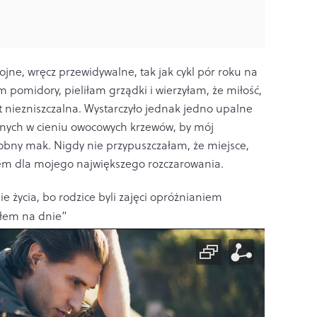
ojne, wręcz przewidywalne, tak jak cykl pór roku na
m pomidory, pieliłam grządki i wierzyłam, że miłość,
est niezniszczalna. Wystarczyło jednak jedno upalne
anych w cieniu owocowych krzewów, by mój
robny mak. Nigdy nie przypuszczałam, że miejsce,
tłem dla mojego największego rozczarowania.
e życia, bo rodzice byli zajęci opróżnianiem
yłem na dnie”