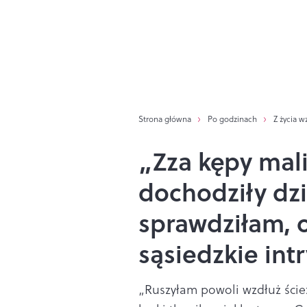
Strona główna
Po godzinach
Z życia w
„Zza kępy mali
dochodziły dz
sprawdziłam, o
sąsiedzkie int
„Ruszyłam powoli wzdłuż ścież