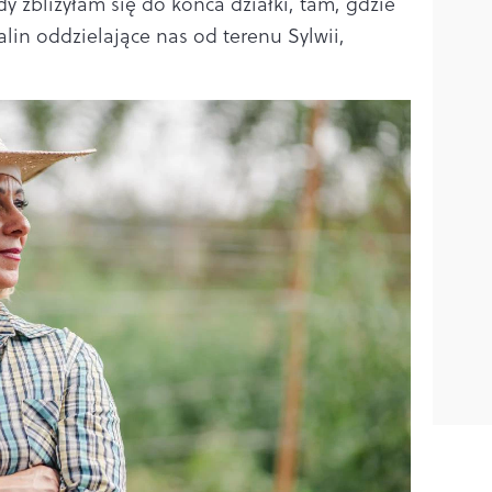
y zbliżyłam się do końca działki, tam, gdzie
alin oddzielające nas od terenu Sylwii,