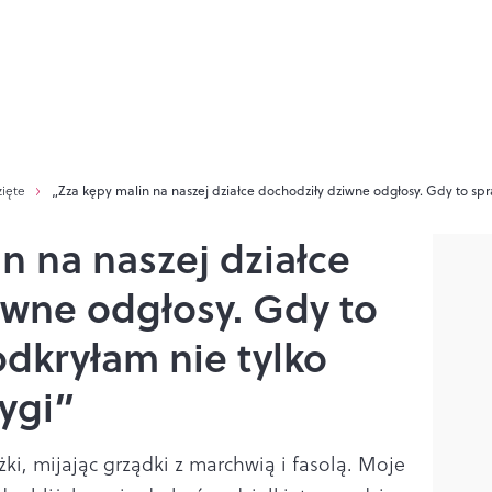
zięte
„Zza kępy malin na naszej działce dochodziły dziwne odgłosy. Gdy to spra
n na naszej działce
iwne odgłosy. Gdy to
dkryłam nie tylko
rygi”
ki, mijając grządki z marchwią i fasolą. Moje