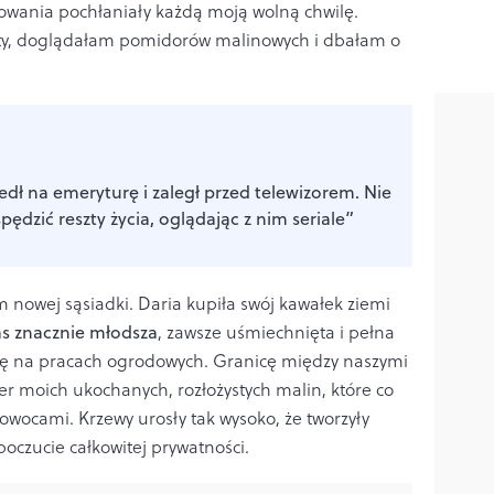
owania pochłaniały każdą moją wolną chwilę.
ty, doglądałam pomidorów malinowych i dbałam o
dł na emeryturę i zaległ przed telewizorem. Nie
ędzić reszty życia, oglądając z nim seriale”
m nowej sąsiadki. Daria kupiła swój kawałek ziemi
as znacznie młodsza
, zawsze uśmiechnięta i pełna
 się na pracach ogrodowych. Granicę między naszymi
r moich ukochanych, rozłożystych malin, które co
 owocami. Krzewy urosły tak wysoko, że tworzyły
poczucie całkowitej prywatności.