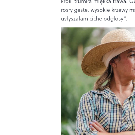
kroki tłumiła miękka trawa. Gd
rosły gęste, wysokie krzewy m
usłyszałam ciche odgłosy”.