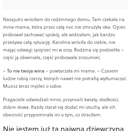
Nazajutrz wróciłam do rodzinnego domu. Tam czekała na
mnie mama, która przez całą noc nie zmrużyła oka. Ojciec
próbował zachować spokój, ale widziałam, jak bardzo
przeżywa całą sytuację. Karolina wróciła do siebie, nie
mając odwagi spojrzeć mi w oczy. Rodzina się podzieliła –
część ją obwiniała, część próbowała zrozumieć.
–
To nie twoja wina
– powtarzała mi mama. – Czasem
ludzie robią rzeczy, których nawet nie potrafią wytłumaczyć.
Musisz teraz myśleć o sobie.
Przyjaciele odwiedzali mnie, przynosili kwiaty, słodkości,
dobre słowa. Każdy starał się dodać mi otuchy, ale ich
obecność przypominała mi o tym, co straciłam.
Nie jestem już tą naiwną dziewczyną