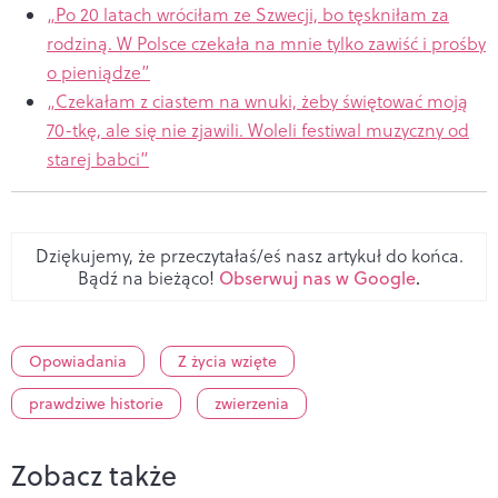
„Po 20 latach wróciłam ze Szwecji, bo tęskniłam za
rodziną. W Polsce czekała na mnie tylko zawiść i prośby
o pieniądze”
„Czekałam z ciastem na wnuki, żeby świętować moją
70-tkę, ale się nie zjawili. Woleli festiwal muzyczny od
starej babci”
Dziękujemy, że przeczytałaś/eś nasz artykuł do końca.
Bądź na bieżąco!
Obserwuj nas w Google
.
Opowiadania
Z życia wzięte
prawdziwe historie
zwierzenia
Zobacz także