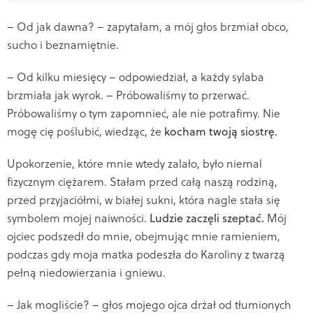
– Od jak dawna? – zapytałam, a mój głos brzmiał obco,
sucho i beznamiętnie.
– Od kilku miesięcy – odpowiedział, a każdy sylaba
brzmiała jak wyrok. – Próbowaliśmy to przerwać.
Próbowaliśmy o tym zapomnieć, ale nie potrafimy. Nie
mogę cię poślubić, wiedząc, że
kocham twoją siostrę.
Upokorzenie, które mnie wtedy zalało, było niemal
fizycznym ciężarem. Stałam przed całą naszą rodziną,
przed przyjaciółmi, w białej sukni, która nagle stała się
symbolem mojej naiwności.
Ludzie zaczęli szeptać.
Mój
ojciec podszedł do mnie, obejmując mnie ramieniem,
podczas gdy moja matka podeszła do Karoliny z twarzą
pełną niedowierzania i gniewu.
– Jak mogliście? – głos mojego ojca drżał od tłumionych