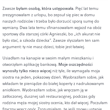
Zawsze
byłam osobą, która ustępowała
. Pięć lat temu
zrezygnowałam z urlopu, bo zepsuł się piec w domu
naszych rodziców i trzeba było dorzucić sporą sumę do
wymiany. Dwa lata temu sfinansowałam wyjazd na obóz
sportowy dla starszej córki Agnieszki, bo „ich akurat nie
było stać, a szkoda dziecka”. Zawsze słyszałam ten sam
argument: ty nie masz dzieci, tobie jest łatwiej.
Usiadłam na kanapie w swoim małym mieszkaniu i
otworzyłam aplikację bankową.
Moje oszczędności
wynosiły tylko nieco więcej
niż tyle, ile wymagała moja
siostra na jeden, pokazowy dzień. Wyobraziłam sobie, jak
wkładam te pieniądze do białej koperty z nadrukowanym
aniołkiem. Wyobraziłam sobie, jak wręczam ją w
zatłoczonej, dusznej sali restauracyjnej, podczas gdy
rodzina męża mojej siostry ocenia, kto dał więcej. Poczułam
fizyczny wręcz opór. Zrozumiałam, że jeśli znowu ustąpię,