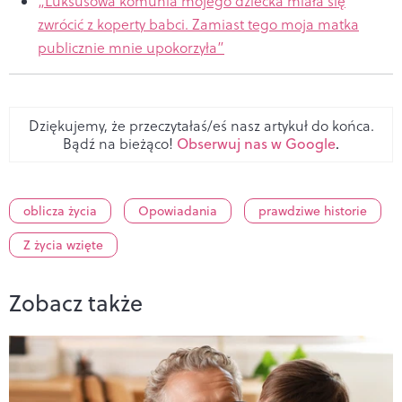
„Luksusowa komunia mojego dziecka miała się
zwrócić z koperty babci. Zamiast tego moja matka
publicznie mnie upokorzyła”
Dziękujemy, że przeczytałaś/eś nasz artykuł do końca.
Bądź na bieżąco!
Obserwuj nas w Google
.
oblicza życia
Opowiadania
prawdziwe historie
Z życia wzięte
Zobacz także