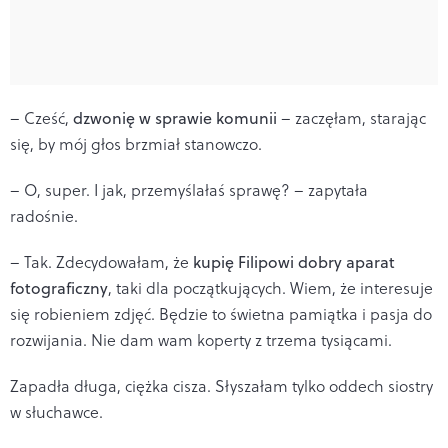
– Cześć,
dzwonię w sprawie komunii
– zaczęłam, starając
się, by mój głos brzmiał stanowczo.
– O, super. I jak, przemyślałaś sprawę? – zapytała
radośnie.
– Tak. Zdecydowałam, że
kupię Filipowi dobry aparat
fotograficzny
, taki dla początkujących. Wiem, że interesuje
się robieniem zdjęć. Będzie to świetna pamiątka i pasja do
rozwijania. Nie dam wam koperty z trzema tysiącami.
Zapadła długa, ciężka cisza. Słyszałam tylko oddech siostry
w słuchawce.