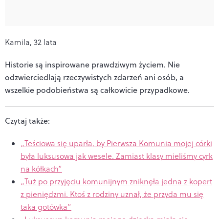
Kamila, 32 lata
Historie są inspirowane prawdziwym życiem. Nie
odzwierciedlają rzeczywistych zdarzeń ani osób, a
wszelkie podobieństwa są całkowicie przypadkowe.
Czytaj także:
„Teściowa się uparła, by Pierwsza Komunia mojej córki
była luksusowa jak wesele. Zamiast klasy mieliśmy cyrk
na kółkach”
„Tuż po przyjęciu komunijnym zniknęła jedna z kopert
z pieniędzmi. Ktoś z rodziny uznał, że przyda mu się
taka gotówka”