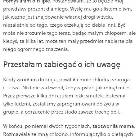
Pomyślałam o Filipie
. Postanowiłam, że to będzie mój
prawdziwy prezent dla niego. Wyślę mu go z listem o tym,
jak ważne jest znajdowanie własnej drogi w życiu,
niezależnie od tego, czego oczekują od ciebie inni. Być
może nie zrozumie tego teraz, będąc małym chłopcem, ale
kiedyś, za kilka lat, może ten mały przedmiot nabierze dla
niego ogromnego znaczenia.
Przestałam zabiegać o ich uwagę
Kiedy wróciłam do kraju, powitała mnie chłodna szaruga
i... cisza. Nikt nie zadzwonił, żeby zapytać, jak minął mi lot.
Przez pierwsze kilka dni czułam lekki smutek. Jesteśmy
tylko ludźmi, zostaliśmy zaprogramowani do życia w
grupie, a odrzucenie przez stado zawsze trochę boli.
W końcu, po niemal dwóch tygodniach,
zadzwoniła mama
.
Rozmawiała ze mną chłodno, informując tylko o bieżących