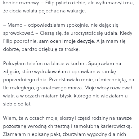
koniec rozmowy. – Filip pytał o ciebie, ale wytłumaczyli mu,
że ciocia wolała pojechać na wakacje.
– Mamo – odpowiedziałam spokojnie, nie dając się
sprowokować. – Cieszę się, że uroczystość się udała. Kiedy
Filip podrośnie,
sam oceni moje decyzje
. A ja mam się
dobrze, bardzo dziękuję za troskę.
Położyłam telefon na blacie w kuchni.
Spojrzałam na
zdjęcie
, które wydrukowałam i oprawiłam w ramkę
poprzedniego dnia. Przedstawiało mnie, uśmiechniętą, na
tle rozległego, granatowego morza. Moje włosy rozwiewał
wiatr, a w oczach miałam błysk, którego nie widziałam u
siebie od lat.
Wiem, że w oczach mojej siostry i części rodziny na zawsze
pozostanę wyrodną chrzestną i samolubną karierowiczką.
Złamałam niepisany pakt, zburzyłam wygodny dla nich