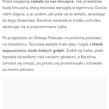
Przed świątynią
czekała na nas limuzyna
. Tak, prawdziwa
biała limuzyna, którą teściowa wynajęła w tajemnicy. Goście
robili zdjęcia, a ja czułam, jak palę się ze wstydu, wsiadając
do tego dziwactwa. Karolina siedziała w środku cichutko,
wpatrując się w przyciemniane szyby.
Po przyjeździe do Złotego Pałacyku musieliśmy poczekać
na dziedzińcu. Teściowa wydała znak ręką i nagle
z klatek
wypuszczono stado białych gołębi
. Zrobił się hałas, ptaki
łopotały skrzydłami nad naszymi głowami, a Karolina,
zamiast się cieszyć, po prostu się przestraszyła i schowała
za moimi plecami.