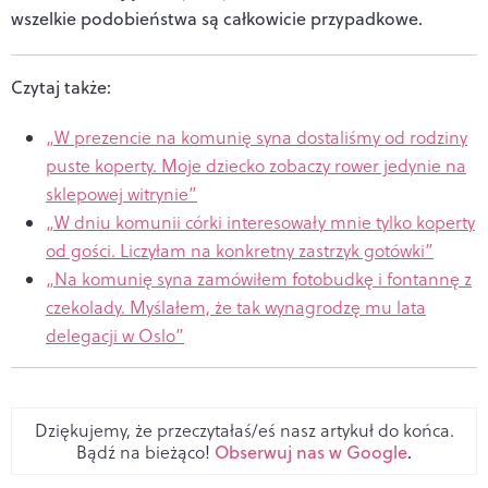
wszelkie podobieństwa są całkowicie przypadkowe.
Czytaj także:
„W prezencie na komunię syna dostaliśmy od rodziny
puste koperty. Moje dziecko zobaczy rower jedynie na
sklepowej witrynie”
„W dniu komunii córki interesowały mnie tylko koperty
od gości. Liczyłam na konkretny zastrzyk gotówki”
„Na komunię syna zamówiłem fotobudkę i fontannę z
czekolady. Myślałem, że tak wynagrodzę mu lata
delegacji w Oslo”
Dziękujemy, że przeczytałaś/eś nasz artykuł do końca.
Bądź na bieżąco!
Obserwuj nas w Google
.