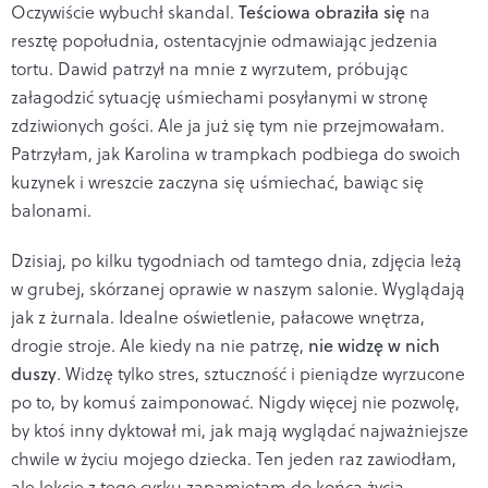
Oczywiście wybuchł skandal.
Teściowa obraziła się
na
resztę popołudnia, ostentacyjnie odmawiając jedzenia
tortu. Dawid patrzył na mnie z wyrzutem, próbując
załagodzić sytuację uśmiechami posyłanymi w stronę
zdziwionych gości. Ale ja już się tym nie przejmowałam.
Patrzyłam, jak Karolina w trampkach podbiega do swoich
kuzynek i wreszcie zaczyna się uśmiechać, bawiąc się
balonami.
Dzisiaj, po kilku tygodniach od tamtego dnia, zdjęcia leżą
w grubej, skórzanej oprawie w naszym salonie. Wyglądają
jak z żurnala. Idealne oświetlenie, pałacowe wnętrza,
drogie stroje. Ale kiedy na nie patrzę,
nie widzę w nich
duszy
. Widzę tylko stres, sztuczność i pieniądze wyrzucone
po to, by komuś zaimponować. Nigdy więcej nie pozwolę,
by ktoś inny dyktował mi, jak mają wyglądać najważniejsze
chwile w życiu mojego dziecka. Ten jeden raz zawiodłam,
ale lekcję z tego cyrku zapamiętam do końca życia.