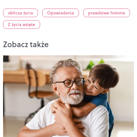
oblicza życia
Opowiadania
prawdziwe historie
Z życia wzięte
Zobacz także