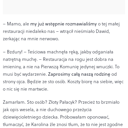
– Mamo, ale
my już wstępnie rozmawialiśmy
o tej małej
restauracji niedaleko nas – wtrącił nieśmiało Dawid,
zerkając na mnie nerwowo.
– Bzdury! – Teściowa machnęła ręką, jakby odganiała
natrętną muchę. – Restauracja na rogu jest dobra na
imieniny, a nie na Pierwszą Komunię jedynej wnuczki. To
musi być wydarzenie.
Zaprosimy całą naszą rodzinę
od
strony ojca. Będzie ze sto osób. Koszty biorę na siebie, więc
o nic się nie martwcie.
Zamarłam. Sto osób? Złoty Pałacyk? Przecież to brzmiało
jak opis wesela, a nie duchowego przeżycia
dziewięcioletniego dziecka. Próbowałam oponować,
tłumaczyć, że Karolina źle znosi tłum, że to nie jest zgodne