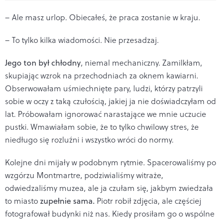
– Ale masz urlop. Obiecałeś, że praca zostanie w kraju.
– To tylko kilka wiadomości. Nie przesadzaj.
Jego ton był chłodny
, niemal mechaniczny. Zamilkłam,
skupiając wzrok na przechodniach za oknem kawiarni.
Obserwowałam uśmiechnięte pary, ludzi, którzy patrzyli
sobie w oczy z taką czułością, jakiej ja nie doświadczyłam od
lat. Próbowałam ignorować narastające we mnie uczucie
pustki. Wmawiałam sobie, że to tylko chwilowy stres, że
niedługo się rozluźni i wszystko wróci do normy.
Kolejne dni mijały w podobnym rytmie. Spacerowaliśmy po
wzgórzu Montmartre, podziwialiśmy witraże,
odwiedzaliśmy muzea, ale ja czułam się, jakbym zwiedzała
to miasto
zupełnie sama.
Piotr robił zdjęcia, ale częściej
fotografował budynki niż nas. Kiedy prosiłam go o wspólne