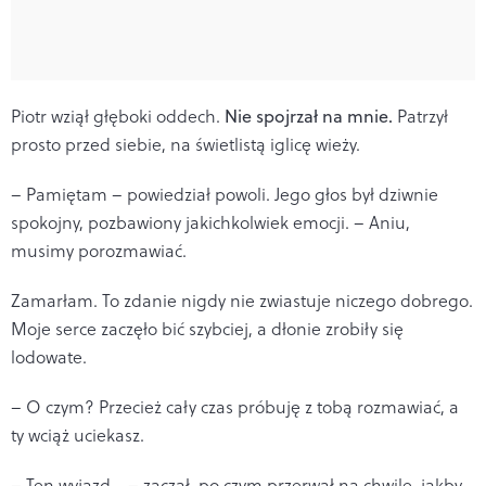
Piotr wziął głęboki oddech.
Nie spojrzał na mnie.
Patrzył
prosto przed siebie, na świetlistą iglicę wieży.
– Pamiętam – powiedział powoli. Jego głos był dziwnie
spokojny, pozbawiony jakichkolwiek emocji. – Aniu,
musimy porozmawiać.
Zamarłam. To zdanie nigdy nie zwiastuje niczego dobrego.
Moje serce zaczęło bić szybciej, a dłonie zrobiły się
lodowate.
– O czym? Przecież cały czas próbuję z tobą rozmawiać, a
ty wciąż uciekasz.
– Ten wyjazd... – zaczął, po czym przerwał na chwilę, jakby