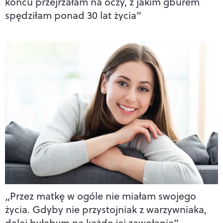
końcu przejrzałam na oczy, z jakim gburem
spędziłam ponad 30 lat życia”
„Przez matkę w ogóle nie miałam swojego
życia. Gdyby nie przystojniak z warzywniaka,
dalej byłabym na każde jej zawołanie”