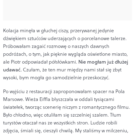
Kolacja minęła w głuchej ciszy, przerywanej jedynie
dźwiękiem sztućców uderzających o porcelanowe talerze.
Próbowałam zagaić rozmowę o naszych dawnych
podróżach, o tym, jak pięknie wygląda oświetlone miasto,
ale Piotr odpowiadał półsłówkami.
Nie mogłam już dłużej
udawać.
Czułam, że ten mur między nami stał się zbyt
wysoki, bym mogła go samodzielnie przeskoczyć.
Po wyjściu z restauracji zaproponowałam spacer na Pola
Marsowe. Wieża Eiffla błyszczała w oddali tysiącami
światełek, tworząc scenerię niczym z romantycznego filmu.
Było chłodno, więc otuliłam się szczelniej szalem. Tłum
turystów otaczał nas ze wszystkich stron. Ludzie robili
zdjęcia, śmiali się, cieszyli chwilą. My staliśmy w milczeniu,