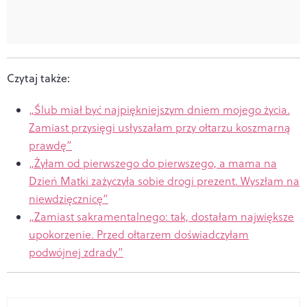
Czytaj także:
„Ślub miał być najpiękniejszym dniem mojego życia.
Zamiast przysięgi usłyszałam przy ołtarzu koszmarną
prawdę”
„Żyłam od pierwszego do pierwszego, a mama na
Dzień Matki zażyczyła sobie drogi prezent. Wyszłam na
niewdzięcznicę”
„Zamiast sakramentalnego: tak, dostałam największe
upokorzenie. Przed ołtarzem doświadczyłam
podwójnej zdrady”