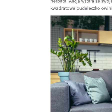
herbata, Alicja wstała ze swo
kwadratowe pudełeczko owinię