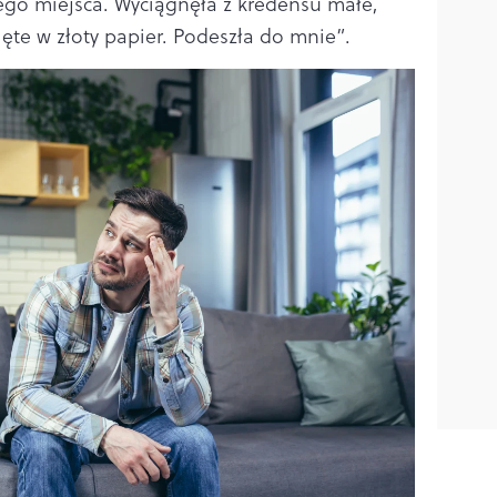
jego miejsca. Wyciągnęła z kredensu małe,
te w złoty papier. Podeszła do mnie”.