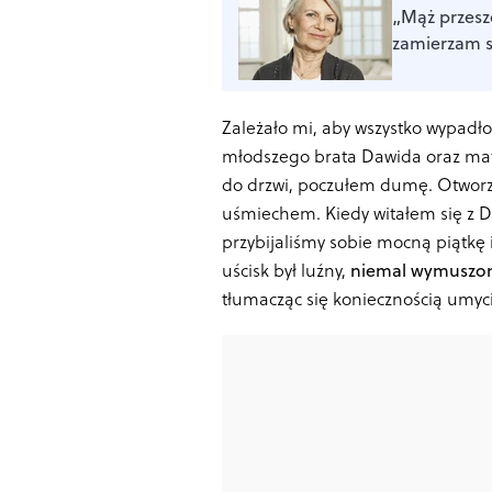
„Mąż przesze
zamierzam sp
Zależało mi, aby wszystko wypadło
młodszego brata Dawida oraz matkę
do drzwi, poczułem dumę. Otworzył
uśmiechem. Kiedy witałem się z D
przybijaliśmy sobie mocną piątkę
uścisk był luźny,
niemal wymuszo
tłumacząc się koniecznością umyci