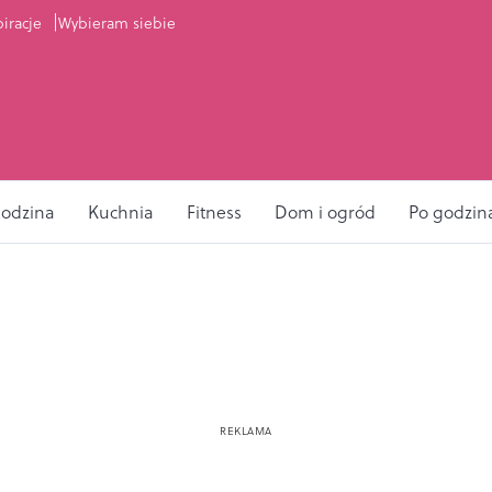
piracje
Wybieram siebie
odzina
Kuchnia
Fitness
Dom i ogród
Po godzin