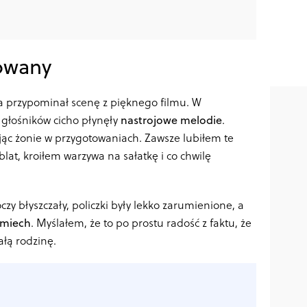
owany
 przypominał scenę z pięknego filmu. W
z głośników cicho płynęły
nastrojowe melodie
.
ąc żonie w przygotowaniach. Zawsze lubiłem te
at, kroiłem warzywa na sałatkę i co chwilę
czy błyszczały, policzki były lekko zarumienione, a
śmiech
. Myślałem, że to po prostu radość z faktu, że
ałą rodzinę.