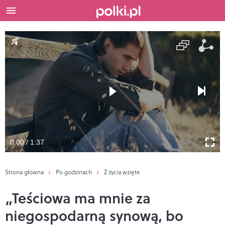
0:00 / 1:37
Strona główna
Po godzinach
Z życia wzięte
„Teściowa ma mnie za
niegospodarną synową, bo