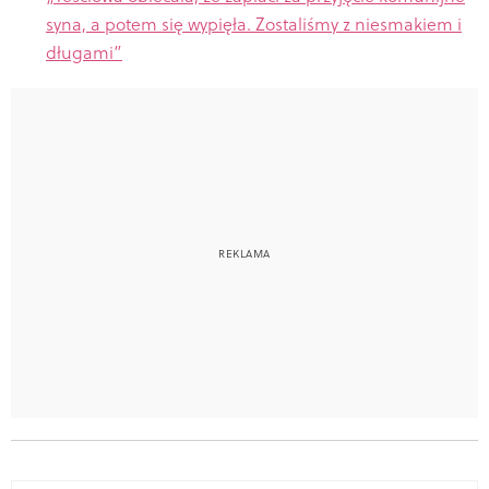
syna, a potem się wypięła. Zostaliśmy z niesmakiem i
długami”