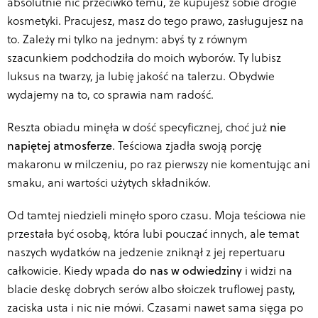
absolutnie nic przeciwko temu, że kupujesz sobie drogie
kosmetyki. Pracujesz, masz do tego prawo, zasługujesz na
to. Zależy mi tylko na jednym: abyś ty z równym
szacunkiem podchodziła do moich wyborów. Ty lubisz
luksus na twarzy, ja lubię jakość na talerzu. Obydwie
wydajemy na to, co sprawia nam radość.
Reszta obiadu minęła w dość specyficznej, choć już
nie
napiętej atmosferze
. Teściowa zjadła swoją porcję
makaronu w milczeniu, po raz pierwszy nie komentując ani
smaku, ani wartości użytych składników.
Od tamtej niedzieli minęło sporo czasu. Moja teściowa nie
przestała być osobą, która lubi pouczać innych, ale temat
naszych wydatków na jedzenie zniknął z jej repertuaru
całkowicie. Kiedy wpada
do nas w odwiedziny
i widzi na
blacie deskę dobrych serów albo słoiczek truflowej pasty,
zaciska usta i nic nie mówi. Czasami nawet sama sięga po