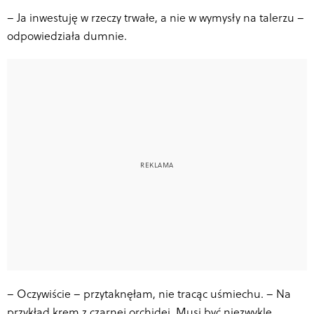
–
Ja inwestuję w rzeczy trwałe, a nie w wymysły na talerzu –
odpowiedziała dumnie.
–
Oczywiście – przytaknęłam, nie tracąc uśmiechu. – Na
przykład krem z czarnej orchidei. Musi być niezwykle