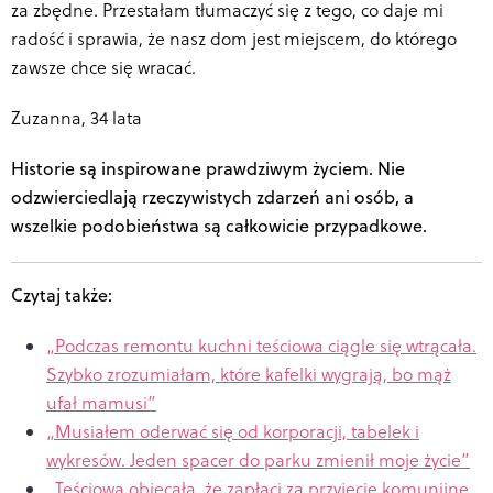
za zbędne. Przestałam tłumaczyć się z tego, co daje mi
radość i sprawia, że nasz dom jest miejscem, do którego
zawsze chce się wracać.
Zuzanna, 34 lata
Historie są inspirowane prawdziwym życiem. Nie
odzwierciedlają rzeczywistych zdarzeń ani osób, a
wszelkie podobieństwa są całkowicie przypadkowe.
Czytaj także:
„
Podczas remontu kuchni teściowa ciągle się wtrącała.
Szybko zrozumiałam, które kafelki wygrają, bo mąż
ufał mamusi”
„
Musiałem oderwać się od korporacji, tabelek i
wykresów. Jeden spacer do parku zmienił moje życie”
„
Teściowa obiecała, że zapłaci za przyjęcie komunijne