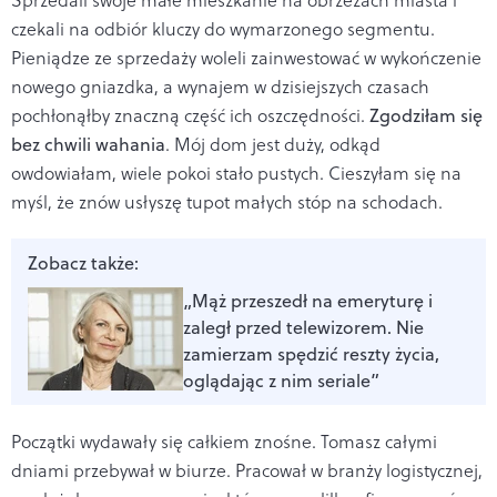
czekali na odbiór kluczy do wymarzonego segmentu.
Pieniądze ze sprzedaży woleli zainwestować w wykończenie
nowego gniazdka, a wynajem w dzisiejszych czasach
pochłonąłby znaczną część ich oszczędności.
Zgodziłam się
bez chwili wahania
. Mój dom jest duży, odkąd
owdowiałam, wiele pokoi stało pustych. Cieszyłam się na
myśl, że znów usłyszę tupot małych stóp na schodach.
Zobacz także:
„Mąż przeszedł na emeryturę i
zaległ przed telewizorem. Nie
zamierzam spędzić reszty życia,
oglądając z nim seriale”
Początki wydawały się całkiem znośne. Tomasz całymi
dniami przebywał w biurze. Pracował w branży logistycznej,