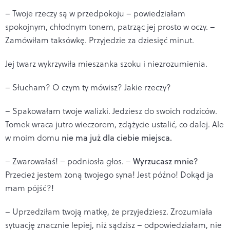
– Twoje rzeczy są w przedpokoju – powiedziałam
spokojnym, chłodnym tonem, patrząc jej prosto w oczy. –
Zamówiłam taksówkę. Przyjedzie za dziesięć minut.
Jej twarz wykrzywiła mieszanka szoku i niezrozumienia.
– Słucham? O czym ty mówisz? Jakie rzeczy?
– Spakowałam twoje walizki. Jedziesz do swoich rodziców.
Tomek wraca jutro wieczorem, zdążycie ustalić, co dalej. Ale
w moim domu
nie ma już dla ciebie miejsca.
– Zwarowałaś! – podniosła głos. –
Wyrzucasz mnie?
Przecież jestem żoną twojego syna! Jest późno! Dokąd ja
mam pójść?!
– Uprzedziłam twoją matkę, że przyjedziesz. Zrozumiała
sytuację znacznie lepiej, niż sądzisz – odpowiedziałam, nie