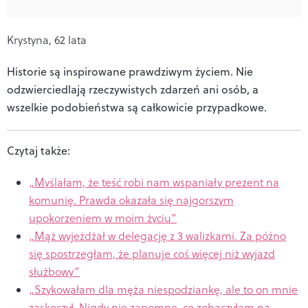
Krystyna, 62 lata
Historie są inspirowane prawdziwym życiem. Nie
odzwierciedlają rzeczywistych zdarzeń ani osób, a
wszelkie podobieństwa są całkowicie przypadkowe.
Czytaj także:
„Myślałam, że teść robi nam wspaniały prezent na
komunię. Prawda okazała się najgorszym
upokorzeniem w moim życiu”
„Mąż wyjeżdżał w delegację z 3 walizkami. Za późno
się spostrzegłam, że planuje coś więcej niż wyjazd
służbowy”
„Szykowałam dla męża niespodziankę, ale to on mnie
zaskoczył. Nigdy nie zapomnę, co zobaczyłam na