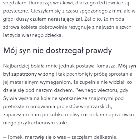
spędziłam, tłumacząc wnukowi, dlaczego dżdżownice są
pożyteczne. Cieszyłam się z czasu spędzonego z nim, ale w
głębi duszy
czułam narastający żal
. Żal o to, że młoda,
zdrowa kobieta dobrowolnie rezygnuje z najważniejszych
lat życia własnego dziecka.
Mój syn nie dostrzegał prawdy
Najbardziej bolała mnie jednak postawa Tomasza.
Mój syn
był zapatrzony w żonę
i tak pochłonięty próbą sprostania
jej materialnym wymaganiom, że zupełnie nie widział, co
dzieje się pod naszym dachem. Pewnego wieczoru, gdy
Sylwia wyszła na kolejne spotkanie ze znajomymi pod
pretekstem omawiania projektów wnętrzarskich,
zaparzyłam nam po kubku melisy i usiadłam naprzeciwko
niego przy kuchennym stole.
– Tomek,
martwię się o was
– zaczęłam delikatnie,