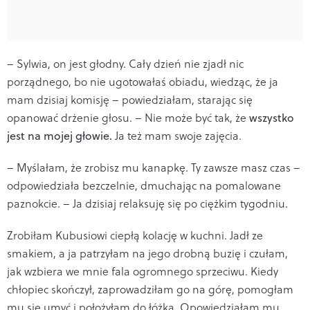
– Sylwia, on jest głodny. Cały dzień nie zjadł nic
porządnego, bo nie ugotowałaś obiadu, wiedząc, że ja
mam dzisiaj komisję – powiedziałam, starając się
opanować drżenie głosu. – Nie może być tak, że
wszystko
jest na mojej głowie.
Ja też mam swoje zajęcia.
– Myślałam, że zrobisz mu kanapkę. Ty zawsze masz czas –
odpowiedziała bezczelnie, dmuchając na pomalowane
paznokcie. – Ja dzisiaj relaksuję się po ciężkim tygodniu.
Zrobiłam Kubusiowi ciepłą kolację w kuchni. Jadł ze
smakiem, a ja patrzyłam na jego drobną buzię i czułam,
jak wzbiera we mnie fala ogromnego sprzeciwu. Kiedy
chłopiec skończył, zaprowadziłam go na górę, pomogłam
mu się umyć i położyłam do łóżka. Opowiedziałam mu