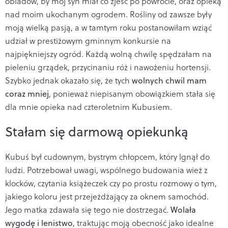
obiadów, by mój syn miał co zjeść po powrocie, oraz opieką
nad moim ukochanym ogrodem. Rośliny od zawsze były
moją wielką pasją, a w tamtym roku postanowiłam wziąć
udział w prestiżowym gminnym konkursie na
najpiękniejszy ogród. Każdą wolną chwilę spędzałam na
pieleniu grządek, przycinaniu róż i nawożeniu hortensji.
Szybko jednak okazało się, że tych
wolnych chwil mam
coraz mniej
, ponieważ niepisanym obowiązkiem stała się
dla mnie opieka nad czteroletnim Kubusiem.
Stałam się darmową opiekunką
Kubuś był cudownym, bystrym chłopcem, który lgnął do
ludzi. Potrzebował uwagi, wspólnego budowania wież z
klocków, czytania książeczek czy po prostu rozmowy o tym,
jakiego koloru jest przejeżdżający za oknem samochód.
Jego matka zdawała się tego nie dostrzegać.
Wolała
wygodę i lenistwo
, traktując moją obecność jako idealne