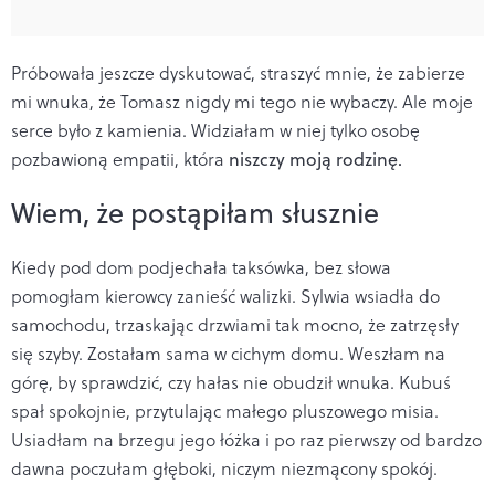
Próbowała jeszcze dyskutować, straszyć mnie, że zabierze
mi wnuka, że Tomasz nigdy mi tego nie wybaczy. Ale moje
serce było z kamienia. Widziałam w niej tylko osobę
pozbawioną empatii, która
niszczy moją rodzinę.
Wiem, że postąpiłam słusznie
Kiedy pod dom podjechała taksówka, bez słowa
pomogłam kierowcy zanieść walizki. Sylwia wsiadła do
samochodu, trzaskając drzwiami tak mocno, że zatrzęsły
się szyby. Zostałam sama w cichym domu. Weszłam na
górę, by sprawdzić, czy hałas nie obudził wnuka. Kubuś
spał spokojnie, przytulając małego pluszowego misia.
Usiadłam na brzegu jego łóżka i po raz pierwszy od bardzo
dawna poczułam głęboki, niczym niezmącony spokój.