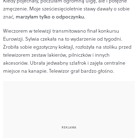
Kiedy pojechały, poczułam ogromną ulgę, ale i potężne
zmęczenie. Moje sześciesięcioletnie stawy dawały o sobie
znać,
marzyłam tylko o odpoczynku.
Wieczorem w telewizji transmitowano finał konkursu
Eurowizji. Sylwia czekała na to wydarzenie od tygodni.
Zrobiła sobie egzotyczny koktajl, rozłożyła na stoliku przed
telewizorem zestaw lakierów, pilniczków i innych
akcesoriów. Ubrała jedwabny szlafrok i zajęła centralne
miejsce na kanapie. Telewizor grał bardzo głośno.