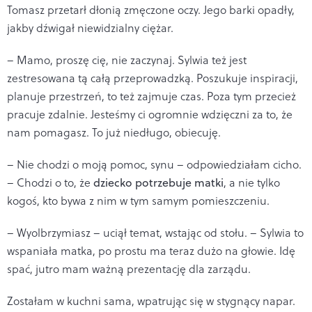
Tomasz przetarł dłonią zmęczone oczy. Jego barki opadły,
jakby dźwigał niewidzialny ciężar.
– Mamo, proszę cię, nie zaczynaj. Sylwia też jest
zestresowana tą całą przeprowadzką. Poszukuje inspiracji,
planuje przestrzeń, to też zajmuje czas. Poza tym przecież
pracuje zdalnie. Jesteśmy ci ogromnie wdzięczni za to, że
nam pomagasz. To już niedługo, obiecuję.
– Nie chodzi o moją pomoc, synu – odpowiedziałam cicho.
– Chodzi o to, że
dziecko potrzebuje matki
, a nie tylko
kogoś, kto bywa z nim w tym samym pomieszczeniu.
– Wyolbrzymiasz – uciął temat, wstając od stołu. – Sylwia to
wspaniała matka, po prostu ma teraz dużo na głowie. Idę
spać, jutro mam ważną prezentację dla zarządu.
Zostałam w kuchni sama, wpatrując się w stygnący napar.