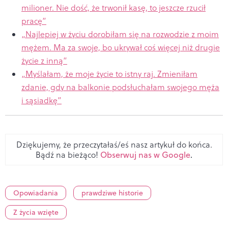
milioner. Nie dość, że trwonił kasę, to jeszcze rzucił
pracę”
„Najlepiej w życiu dorobiłam się na rozwodzie z moim
mężem. Ma za swoje, bo ukrywał coś więcej niż drugie
życie z inną”
„Myślałam, że moje życie to istny raj. Zmieniłam
zdanie, gdy na balkonie podsłuchałam swojego męża
i sąsiadkę”
Dziękujemy, że przeczytałaś/eś nasz artykuł do końca.
Bądź na bieżąco!
Obserwuj nas w Google
.
Opowiadania
prawdziwe historie
Z życia wzięte