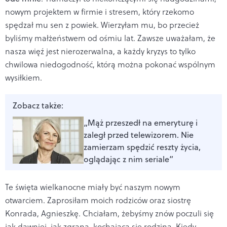
nowym projektem w firmie i stresem, który rzekomo
spędzał mu sen z powiek. Wierzyłam mu, bo przecież
byliśmy małżeństwem od ośmiu lat. Zawsze uważałam, że
nasza więź jest nierozerwalna, a każdy kryzys to tylko
chwilowa niedogodność, którą można pokonać wspólnym
wysiłkiem.
Zobacz także:
„Mąż przeszedł na emeryturę i
zaległ przed telewizorem. Nie
zamierzam spędzić reszty życia,
oglądając z nim seriale”
Te święta wielkanocne miały być naszym nowym
otwarciem. Zaprosiłam moich rodziców oraz siostrę
Konrada, Agnieszkę. Chciałam, żebyśmy znów poczuli się
jak dawniej, jak zgrana, kochająca się rodzina. Kiedy