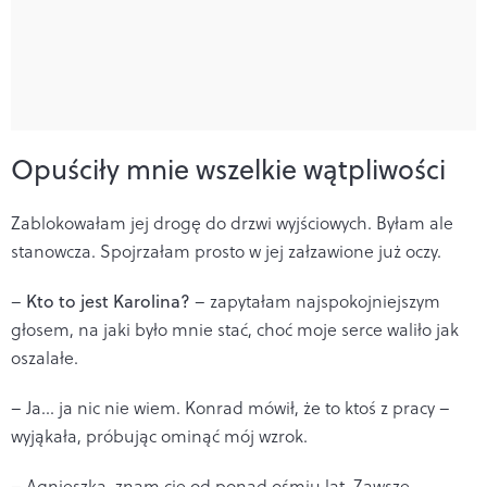
Opuściły mnie wszelkie wątpliwości
Zablokowałam jej drogę do drzwi wyjściowych. Byłam ale
stanowcza. Spojrzałam prosto w jej załzawione już oczy.
–
Kto to jest Karolina?
– zapytałam najspokojniejszym
głosem, na jaki było mnie stać, choć moje serce waliło jak
oszalałe.
– Ja... ja nic nie wiem. Konrad mówił, że to ktoś z pracy –
wyjąkała, próbując ominąć mój wzrok.
– Agnieszka, znam cię od ponad ośmiu lat. Zawsze