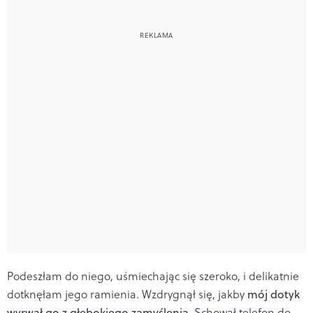
Podeszłam do niego, uśmiechając się szeroko, i delikatnie
dotknęłam jego ramienia. Wzdrygnął się, jakby
mój dotyk
wyrwał go z głębokiego zamyślenia
. Schował telefon do