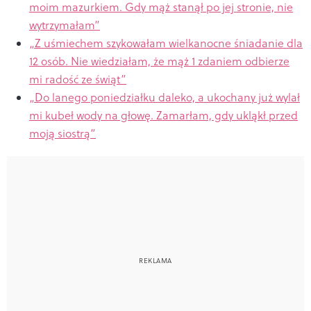
moim mazurkiem. Gdy mąż stanął po jej stronie, nie
wytrzymałam”
„Z uśmiechem szykowałam wielkanocne śniadanie dla
12 osób. Nie wiedziałam, że mąż 1 zdaniem odbierze
mi radość ze świąt”
„Do lanego poniedziałku daleko, a ukochany już wylał
mi kubeł wody na głowę. Zamarłam, gdy ukląkł przed
moją siostrą”