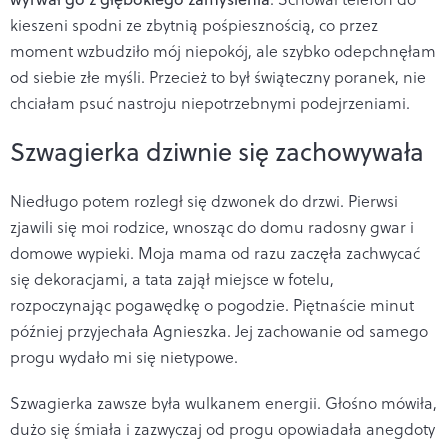
kieszeni spodni ze zbytnią pośpiesznością, co przez
moment wzbudziło mój niepokój, ale szybko odepchnęłam
od siebie złe myśli. Przecież to był świąteczny poranek, nie
chciałam psuć nastroju niepotrzebnymi podejrzeniami.
Szwagierka dziwnie się zachowywała
Niedługo potem rozległ się dzwonek do drzwi. Pierwsi
zjawili się moi rodzice, wnosząc do domu radosny gwar i
domowe wypieki. Moja mama od razu zaczęła zachwycać
się dekoracjami, a tata zajął miejsce w fotelu,
rozpoczynając pogawędkę o pogodzie. Piętnaście minut
później przyjechała Agnieszka. Jej zachowanie od samego
progu wydało mi się nietypowe.
Szwagierka zawsze była wulkanem energii. Głośno mówiła,
dużo się śmiała i zazwyczaj od progu opowiadała anegdoty