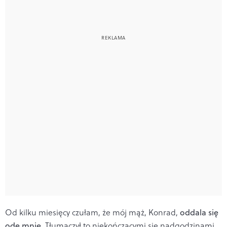
Od kilku miesięcy czułam, że mój mąż, Konrad,
oddala się
ode mnie
. Tłumaczył to niekończącymi się nadgodzinami,