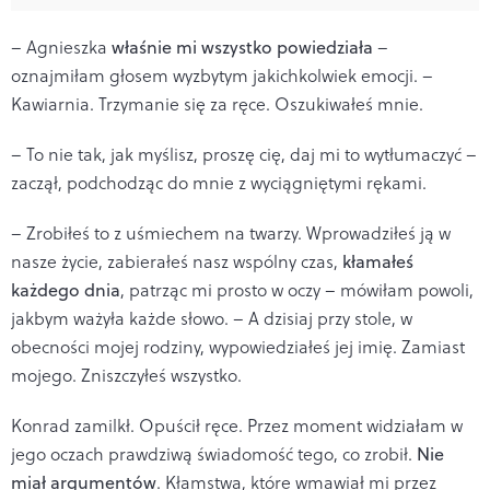
– Agnieszka
właśnie mi wszystko powiedziała
–
oznajmiłam głosem wyzbytym jakichkolwiek emocji. –
Kawiarnia. Trzymanie się za ręce. Oszukiwałeś mnie.
– To nie tak, jak myślisz, proszę cię, daj mi to wytłumaczyć –
zaczął, podchodząc do mnie z wyciągniętymi rękami.
– Zrobiłeś to z uśmiechem na twarzy. Wprowadziłeś ją w
nasze życie, zabierałeś nasz wspólny czas,
kłamałeś
każdego dnia
, patrząc mi prosto w oczy – mówiłam powoli,
jakbym ważyła każde słowo. – A dzisiaj przy stole, w
obecności mojej rodziny, wypowiedziałeś jej imię. Zamiast
mojego. Zniszczyłeś wszystko.
Konrad zamilkł. Opuścił ręce. Przez moment widziałam w
jego oczach prawdziwą świadomość tego, co zrobił.
Nie
miał argumentów
. Kłamstwa, które wmawiał mi przez