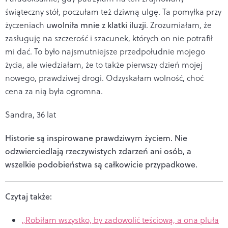
świąteczny stół, poczułam też dziwną ulgę. Ta pomyłka przy
życzeniach
uwolniła mnie z klatki iluzji
. Zrozumiałam, że
zasługuję na szczerość i szacunek, których on nie potrafił
mi dać. To było najsmutniejsze przedpołudnie mojego
życia, ale wiedziałam, że to także pierwszy dzień mojej
nowego, prawdziwej drogi. Odzyskałam wolność, choć
cena za nią była ogromna.
Sandra, 36 lat
Historie są inspirowane prawdziwym życiem. Nie
odzwierciedlają rzeczywistych zdarzeń ani osób, a
wszelkie podobieństwa są całkowicie przypadkowe.
Czytaj także:
„Robiłam wszystko, by zadowolić teściową, a ona pluła