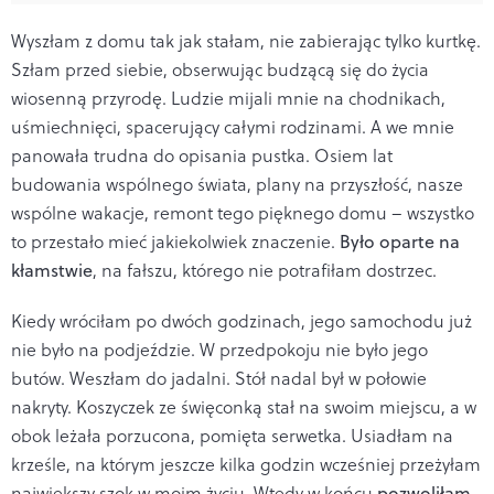
Wyszłam z domu tak jak stałam, nie zabierając tylko kurtkę.
Szłam przed siebie, obserwując budzącą się do życia
wiosenną przyrodę. Ludzie mijali mnie na chodnikach,
uśmiechnięci, spacerujący całymi rodzinami. A we mnie
panowała trudna do opisania pustka. Osiem lat
budowania wspólnego świata, plany na przyszłość, nasze
wspólne wakacje, remont tego pięknego domu – wszystko
to przestało mieć jakiekolwiek znaczenie.
Było oparte na
kłamstwie
, na fałszu, którego nie potrafiłam dostrzec.
Kiedy wróciłam po dwóch godzinach, jego samochodu już
nie było na podjeździe. W przedpokoju nie było jego
butów. Weszłam do jadalni. Stół nadal był w połowie
nakryty. Koszyczek ze święconką stał na swoim miejscu, a w
obok leżała porzucona, pomięta serwetka. Usiadłam na
krześle, na którym jeszcze kilka godzin wcześniej przeżyłam
największy szok w moim życiu. Wtedy w końcu
pozwoliłam