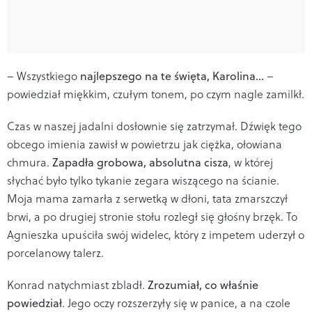
– Wszystkiego
najlepszego na te święta, Karolina...
–
powiedział miękkim, czułym tonem, po czym nagle zamilkł.
Czas w naszej jadalni dosłownie się zatrzymał. Dźwięk tego
obcego imienia zawisł w powietrzu jak ciężka, ołowiana
chmura.
Zapadła grobowa, absolutna cisza
, w której
słychać było tylko tykanie zegara wiszącego na ścianie.
Moja mama zamarła z serwetką w dłoni, tata zmarszczył
brwi, a po drugiej stronie stołu rozległ się głośny brzęk. To
Agnieszka upuściła swój widelec, który z impetem uderzył o
porcelanowy talerz.
Konrad natychmiast zbladł.
Zrozumiał, co właśnie
powiedział
. Jego oczy rozszerzyły się w panice, a na czole