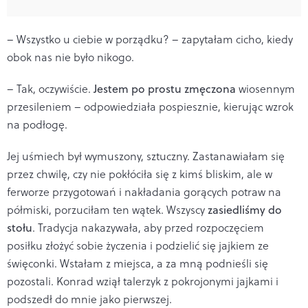
– Wszystko u ciebie w porządku? – zapytałam cicho, kiedy
obok nas nie było nikogo.
– Tak, oczywiście.
Jestem po prostu zmęczona
wiosennym
przesileniem – odpowiedziała pospiesznie, kierując wzrok
na podłogę.
Jej uśmiech był wymuszony, sztuczny. Zastanawiałam się
przez chwilę, czy nie pokłóciła się z kimś bliskim, ale w
ferworze przygotowań i nakładania gorących potraw na
półmiski, porzuciłam ten wątek. Wszyscy
zasiedliśmy do
stołu
. Tradycja nakazywała, aby przed rozpoczęciem
posiłku złożyć sobie życzenia i podzielić się jajkiem ze
święconki. Wstałam z miejsca, a za mną podnieśli się
pozostali. Konrad wziął talerzyk z pokrojonymi jajkami i
podszedł do mnie jako pierwszej.