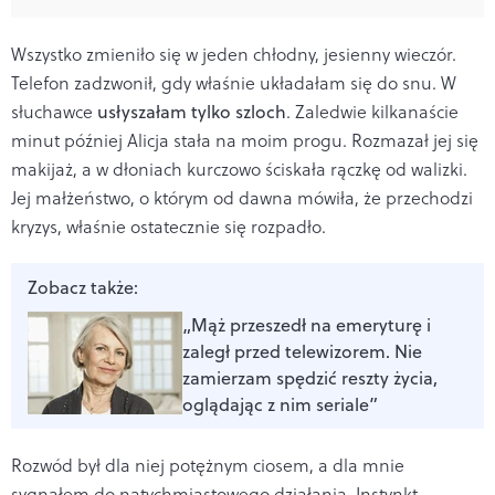
Wszystko zmieniło się w jeden chłodny, jesienny wieczór.
Telefon zadzwonił, gdy właśnie układałam się do snu. W
słuchawce
usłyszałam tylko szloch
. Zaledwie kilkanaście
minut później Alicja stała na moim progu. Rozmazał jej się
makijaż, a w dłoniach kurczowo ściskała rączkę od walizki.
Jej małżeństwo, o którym od dawna mówiła, że przechodzi
kryzys, właśnie ostatecznie się rozpadło.
Zobacz także:
„Mąż przeszedł na emeryturę i
zaległ przed telewizorem. Nie
zamierzam spędzić reszty życia,
oglądając z nim seriale”
Rozwód był dla niej potężnym ciosem, a dla mnie
sygnałem do natychmiastowego działania. Instynkt