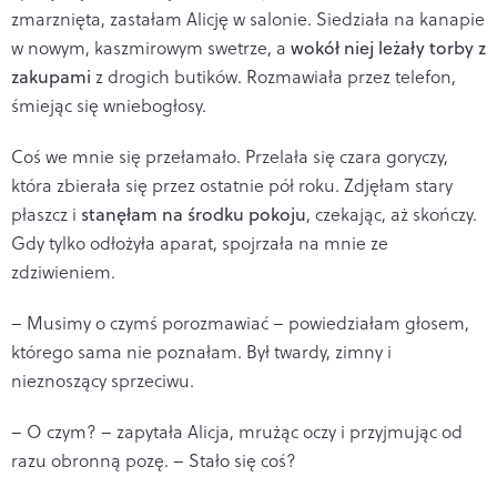
zmarznięta, zastałam Alicję w salonie. Siedziała na kanapie
w nowym, kaszmirowym swetrze, a
wokół niej leżały torby z
zakupami
z drogich butików. Rozmawiała przez telefon,
śmiejąc się wniebogłosy.
Coś we mnie się przełamało. Przelała się czara goryczy,
która zbierała się przez ostatnie pół roku. Zdjęłam stary
płaszcz i
stanęłam na środku pokoju
, czekając, aż skończy.
Gdy tylko odłożyła aparat, spojrzała na mnie ze
zdziwieniem.
– Musimy o czymś porozmawiać – powiedziałam głosem,
którego sama nie poznałam. Był twardy, zimny i
nieznoszący sprzeciwu.
– O czym? – zapytała Alicja, mrużąc oczy i przyjmując od
razu obronną pozę. – Stało się coś?