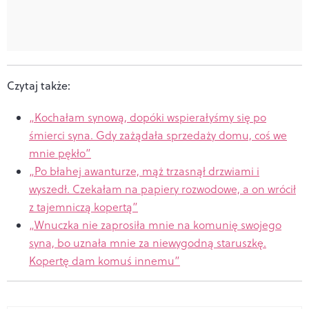
Czytaj także:
„Kochałam synową, dopóki wspierałyśmy się po
śmierci syna. Gdy zażądała sprzedaży domu, coś we
mnie pękło”
„Po błahej awanturze, mąż trzasnął drzwiami i
wyszedł. Czekałam na papiery rozwodowe, a on wrócił
z tajemniczą kopertą”
„Wnuczka nie zaprosiła mnie na komunię swojego
syna, bo uznała mnie za niewygodną staruszkę.
Kopertę dam komuś innemu”