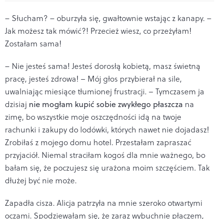
– Słucham? – oburzyła się, gwałtownie wstając z kanapy. –
Jak możesz tak mówić?! Przecież wiesz, co przeżyłam!
Zostałam sama!
– Nie jesteś sama! Jesteś dorosłą kobietą, masz świetną
pracę, jesteś zdrowa! – Mój głos przybierał na sile,
uwalniając miesiące tłumionej frustracji. – Tymczasem ja
dzisiaj
nie mogłam kupić sobie zwykłego płaszcza
na
zimę, bo wszystkie moje oszczędności idą na twoje
rachunki i zakupy do lodówki, których nawet nie dojadasz!
Zrobiłaś z mojego domu hotel. Przestałam zapraszać
przyjaciół. Niemal straciłam kogoś dla mnie ważnego, bo
bałam się, że poczujesz się urażona moim szczęściem. Tak
dłużej być nie może.
Zapadła cisza. Alicja patrzyła na mnie szeroko otwartymi
oczami. Spodziewałam się, że zaraz wybuchnie płaczem,