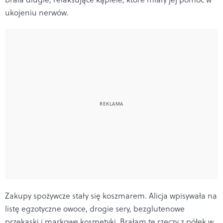
ukojeniu nerwów.
Zakupy spożywcze stały się koszmarem. Alicja wpisywała na
listę egzotyczne owoce, drogie sery, bezglutenowe
przekąski i markowe kosmetyki. Brałam te rzeczy z półek w