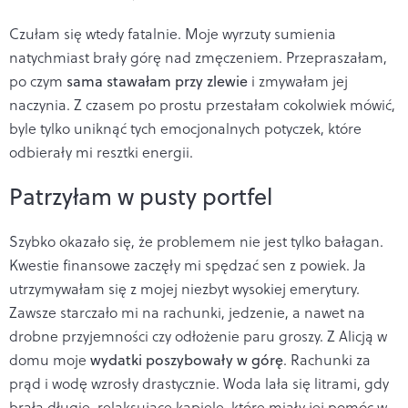
Czułam się wtedy fatalnie. Moje wyrzuty sumienia
natychmiast brały górę nad zmęczeniem. Przepraszałam,
po czym
sama stawałam przy zlewie
i zmywałam jej
naczynia. Z czasem po prostu przestałam cokolwiek mówić,
byle tylko uniknąć tych emocjonalnych potyczek, które
odbierały mi resztki energii.
Patrzyłam w pusty portfel
Szybko okazało się, że problemem nie jest tylko bałagan.
Kwestie finansowe zaczęły mi spędzać sen z powiek. Ja
utrzymywałam się z mojej niezbyt wysokiej emerytury.
Zawsze starczało mi na rachunki, jedzenie, a nawet na
drobne przyjemności czy odłożenie paru groszy. Z Alicją w
domu moje
wydatki poszybowały w górę
. Rachunki za
prąd i wodę wzrosły drastycznie. Woda lała się litrami, gdy
brała długie, relaksujące kąpiele, które miały jej pomóc w