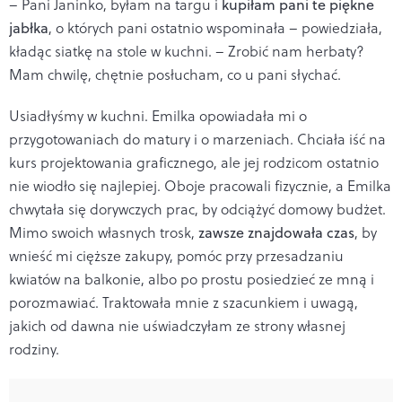
– Pani Janinko, byłam na targu i
kupiłam pani te piękne
jabłka
, o których pani ostatnio wspominała – powiedziała,
kładąc siatkę na stole w kuchni. – Zrobić nam herbaty?
Mam chwilę, chętnie posłucham, co u pani słychać.
Usiadłyśmy w kuchni. Emilka opowiadała mi o
przygotowaniach do matury i o marzeniach. Chciała iść na
kurs projektowania graficznego, ale jej rodzicom ostatnio
nie wiodło się najlepiej. Oboje pracowali fizycznie, a Emilka
chwytała się dorywczych prac, by odciążyć domowy budżet.
Mimo swoich własnych trosk,
zawsze znajdowała czas
, by
wnieść mi cięższe zakupy, pomóc przy przesadzaniu
kwiatów na balkonie, albo po prostu posiedzieć ze mną i
porozmawiać. Traktowała mnie z szacunkiem i uwagą,
jakich od dawna nie uświadczyłam ze strony własnej
rodziny.