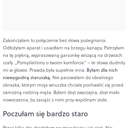
Zakończyłam to połączenie bez słowa pożegnania.
Odłożyłam aparat i usiadłam na brzegu kanapy. Patrzyłam
na tę piękną, wyprasowaną garsonkę wiszącą na drzwiach
szafy. „Pomyśleliśmy o twoim komforcie” – te słowa dudniły
mi w głowie. Prawda była zupełnie inna.
Byłam dla nich
niewygodną staruszką
. Nie pasowałam do idealnego
obrazka, którym moja wnuczka chciała pochwalić się przed
zamożną rodziną męża. Byłam zbyt zwyczajna, zbyt mało
nowoczesna, by zasiąść z nimi przy wspólnym stole.
Poczułam się bardzo staro
Przez kilka dni chodziłam po mieszkaniu jak cień. Nie