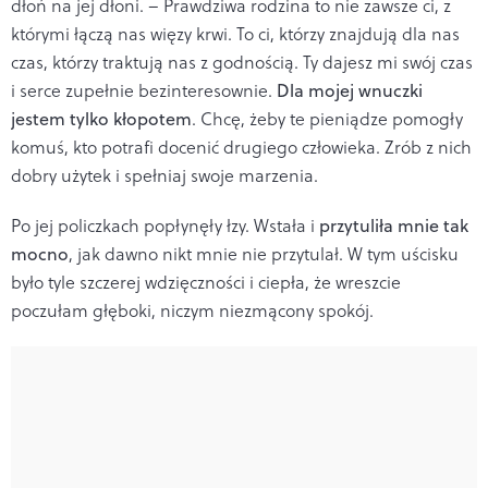
dłoń na jej dłoni. – Prawdziwa rodzina to nie zawsze ci, z
którymi łączą nas więzy krwi. To ci, którzy znajdują dla nas
czas, którzy traktują nas z godnością. Ty dajesz mi swój czas
i serce zupełnie bezinteresownie.
Dla mojej wnuczki
jestem tylko kłopotem
. Chcę, żeby te pieniądze pomogły
komuś, kto potrafi docenić drugiego człowieka. Zrób z nich
dobry użytek i spełniaj swoje marzenia.
Po jej policzkach popłynęły łzy. Wstała i
przytuliła mnie tak
mocno
, jak dawno nikt mnie nie przytulał. W tym uścisku
było tyle szczerej wdzięczności i ciepła, że wreszcie
poczułam głęboki, niczym niezmącony spokój.