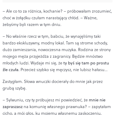
– Ale co to za różnica, kochanie? – próbowałam zrozumieć,
choć w żołądku czułam narastający chłód. – Ważne,
żebyśmy byli razem w tym dniu.
– No właśnie rzecz w tym, babciu, że wynajęliśmy taki
bardzo ekskluzywny, modny lokal. Tam są strome schody,
dużo zamieszania, nowoczesna muzyka. Rodzina ze strony
mojego męża przyjeżdża z zagranicy. Będzie mnóstwo
młodych ludzi. Wydaje mi się, że
ty byś się tam po prostu
źle czuła
. Przecież szybko się męczysz, nie lubisz hałasu...
Zastygłam. Słowa wnuczki docierały do mnie jak przez
grubą szybę.
– Sylwuniu, czy ty próbujesz mi powiedzieć, że
mnie nie
zapraszasz
na komunię własnego prawnuka? – zapytałam
cicho, a mój głos, ku mojemu własnemu zaskoczeniu,