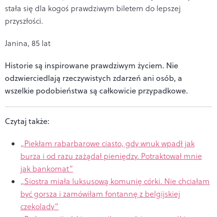
stała się dla kogoś prawdziwym biletem do lepszej
przyszłości.
Janina, 85 lat
Historie są inspirowane prawdziwym życiem. Nie
odzwierciedlają rzeczywistych zdarzeń ani osób, a
wszelkie podobieństwa są całkowicie przypadkowe.
Czytaj także:
„Piekłam rabarbarowe ciasto, gdy wnuk wpadł jak
burza i od razu zażądał pieniędzy. Potraktował mnie
jak bankomat”
„Siostra miała luksusową komunię córki. Nie chciałam
być gorsza i zamówiłam fontannę z belgijskiej
czekolady”