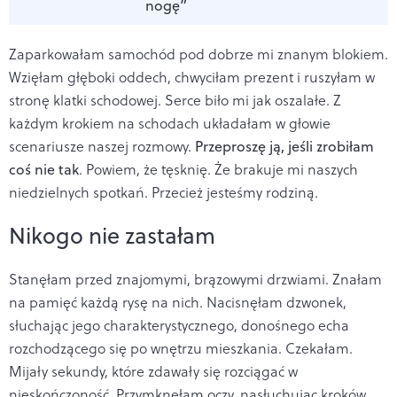
nogę”
Zaparkowałam samochód pod dobrze mi znanym blokiem.
Wzięłam głęboki oddech, chwyciłam prezent i ruszyłam w
stronę klatki schodowej. Serce biło mi jak oszalałe. Z
każdym krokiem na schodach układałam w głowie
scenariusze naszej rozmowy.
Przeproszę ją, jeśli zrobiłam
coś nie tak
. Powiem, że tęsknię. Że brakuje mi naszych
niedzielnych spotkań. Przecież jesteśmy rodziną.
Nikogo nie zastałam
Stanęłam przed znajomymi, brązowymi drzwiami. Znałam
na pamięć każdą rysę na nich. Nacisnęłam dzwonek,
słuchając jego charakterystycznego, donośnego echa
rozchodzącego się po wnętrzu mieszkania. Czekałam.
Mijały sekundy, które zdawały się rozciągać w
nieskończoność. Przymknęłam oczy, nasłuchując kroków.