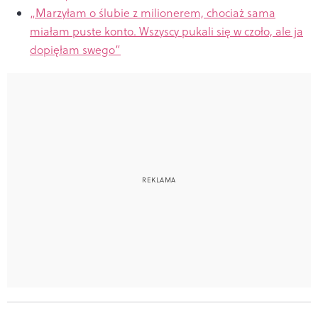
„Marzyłam o ślubie z milionerem, chociaż sama
miałam puste konto. Wszyscy pukali się w czoło, ale ja
dopięłam swego”