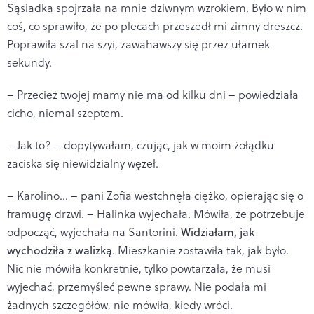
Sąsiadka spojrzała na mnie dziwnym wzrokiem. Było w nim
coś, co sprawiło, że po plecach przeszedł mi zimny dreszcz.
Poprawiła szal na szyi, zawahawszy się przez ułamek
sekundy.
– Przecież twojej mamy nie ma od kilku dni – powiedziała
cicho, niemal szeptem.
– Jak to? – dopytywałam, czując, jak w moim żołądku
zaciska się niewidzialny węzeł.
– Karolino... – pani Zofia westchnęła ciężko, opierając się o
framugę drzwi. – Halinka wyjechała. Mówiła, że potrzebuje
odpocząć, wyjechała na Santorini.
Widziałam, jak
wychodziła z walizką
. Mieszkanie zostawiła tak, jak było.
Nic nie mówiła konkretnie, tylko powtarzała, że musi
wyjechać, przemyśleć pewne sprawy. Nie podała mi
żadnych szczegółów, nie mówiła, kiedy wróci.