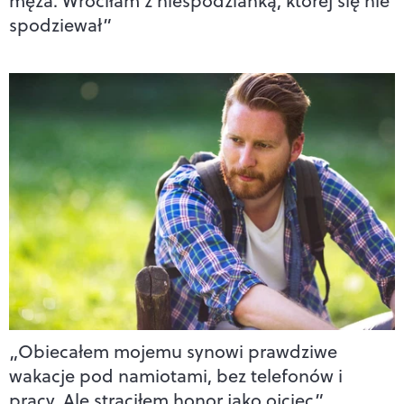
męża. Wróciłam z niespodzianką, której się nie
spodziewał”
„Obiecałem mojemu synowi prawdziwe
wakacje pod namiotami, bez telefonów i
pracy. Ale straciłem honor jako ojciec”