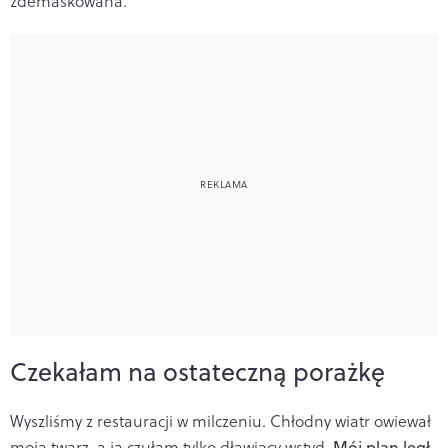
zdemaskowana.
Czekałam na ostateczną porażkę
Wyszliśmy z restauracji w milczeniu. Chłodny wiatr owiewał
moją twarz, a ja czułam tylko dławiący wstyd.
Mój plan legł