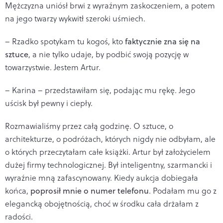
Mężczyzna uniósł brwi z wyraźnym zaskoczeniem, a potem
na jego twarzy wykwitł szeroki uśmiech.
– Rzadko spotykam tu kogoś, kto
faktycznie zna się na
sztuce
, a nie tylko udaje, by podbić swoją pozycję w
towarzystwie. Jestem Artur.
– Karina – przedstawiłam się, podając mu rękę. Jego
uścisk był pewny i ciepły.
Rozmawialiśmy przez całą godzinę. O sztuce, o
architekturze, o podróżach, których nigdy nie odbyłam, ale
o których przeczytałam całe książki. Artur był założycielem
dużej firmy technologicznej. Był inteligentny, szarmancki i
wyraźnie mną zafascynowany. Kiedy aukcja dobiegała
końca,
poprosił mnie o numer telefonu
. Podałam mu go z
elegancką obojętnością, choć w środku cała drżałam z
radości.