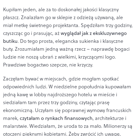
Kupiłam jeden, ale za to doskonałej jakości klasyczny
płaszcz. Znalazłam go w sklepie z odzieżą używaną, ale
miał metkę świetnego projektanta. Spędziłam trzy godziny,
czyszcząc go i prasując, aż
wyglądał jak z ekskluzywnego
butiku
. Do tego prosta, elegancka sukienka i klasyczne
buty. Zrozumiałam jedną ważną rzecz – naprawdę bogaci
ludzie nie noszą ubrań z wielkimi, krzyczącymi logo.
Prawdziwe bogactwo szepcze, nie krzyczy.
Zaczęłam bywać w miejscach, gdzie mogłam spotkać
odpowiednich ludzi. W niedzielne popołudnia kupowałam
jedną kawę w lobby najdroższego hotelu w mieście i
siedziałam tam przez trzy godziny, czytając prasę
ekonomiczną. Uczyłam się poprawnej wymowy francuskich
marek,
czytałam o rynkach finansowych
, architekturze i
malarstwie. Wiedziałam, że uroda to za mało. Milionerzy są
otoczeni pięknymi kobietami. Żeby zwrócić ich uwagę,