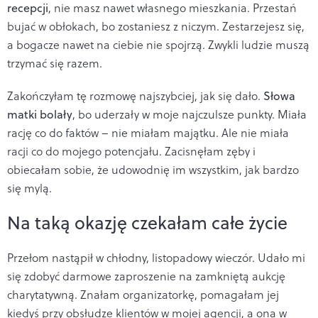
recepcji
, nie masz nawet własnego mieszkania. Przestań
bujać w obłokach, bo zostaniesz z niczym. Zestarzejesz się,
a bogacze nawet na ciebie nie spojrzą. Zwykli ludzie muszą
trzymać się razem.
Zakończyłam tę rozmowę najszybciej, jak się dało.
Słowa
matki bolały
, bo uderzały w moje najczulsze punkty. Miała
rację co do faktów – nie miałam majątku. Ale nie miała
racji co do mojego potencjału. Zacisnęłam zęby i
obiecałam sobie, że udowodnię im wszystkim, jak bardzo
się mylą.
Na taką okazję czekałam całe życie
Przełom nastąpił w chłodny, listopadowy wieczór. Udało mi
się zdobyć darmowe zaproszenie na zamkniętą aukcję
charytatywną. Znałam organizatorkę, pomagałam jej
kiedyś przy obsłudze klientów w mojej agencji, a ona w