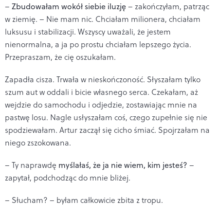
–
Zbudowałam wokół siebie iluzję
– zakończyłam, patrząc
w ziemię. – Nie mam nic. Chciałam milionera, chciałam
luksusu i stabilizacji. Wszyscy uważali, że jestem
nienormalna, a ja po prostu chciałam lepszego życia.
Przepraszam, że cię oszukałam.
Zapadła cisza. Trwała w nieskończoność. Słyszałam tylko
szum aut w oddali i bicie własnego serca. Czekałam, aż
wejdzie do samochodu i odjedzie, zostawiając mnie na
pastwę losu. Nagle usłyszałam coś, czego zupełnie się nie
spodziewałam. Artur zaczął się cicho śmiać. Spojrzałam na
niego zszokowana.
– Ty naprawdę
myślałaś, że ja nie wiem, kim jesteś?
–
zapytał, podchodząc do mnie bliżej.
– Słucham? – byłam całkowicie zbita z tropu.