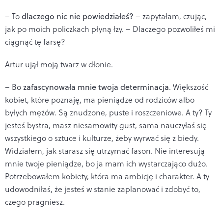
– To
dlaczego nic nie powiedziałeś?
– zapytałam, czując,
jak po moich policzkach płyną łzy. – Dlaczego pozwoliłeś mi
ciągnąć tę farsę?
Artur ujął moją twarz w dłonie.
– Bo
zafascynowała mnie twoja determinacja
. Większość
kobiet, które poznaję, ma pieniądze od rodziców albo
byłych mężów. Są znudzone, puste i roszczeniowe. A ty? Ty
jesteś bystra, masz niesamowity gust, sama nauczyłaś się
wszystkiego o sztuce i kulturze, żeby wyrwać się z biedy.
Widziałem, jak starasz się utrzymać fason. Nie interesują
mnie twoje pieniądze, bo ja mam ich wystarczająco dużo.
Potrzebowałem kobiety, która ma ambicję i charakter. A ty
udowodniłaś, że jesteś w stanie zaplanować i zdobyć to,
czego pragniesz.