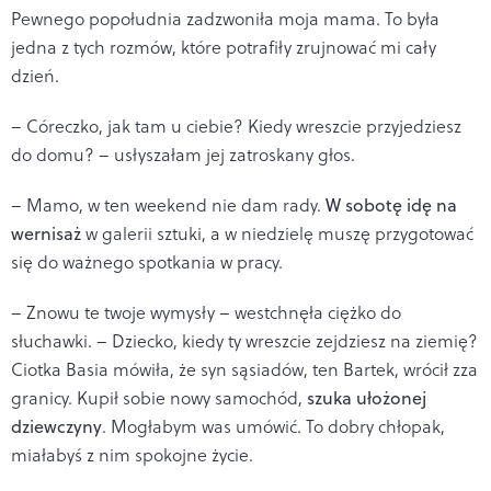
Pewnego popołudnia zadzwoniła moja mama. To była
jedna z tych rozmów, które potrafiły zrujnować mi cały
dzień.
– Córeczko, jak tam u ciebie? Kiedy wreszcie przyjedziesz
do domu? – usłyszałam jej zatroskany głos.
– Mamo, w ten weekend nie dam rady.
W sobotę idę na
wernisaż
w galerii sztuki, a w niedzielę muszę przygotować
się do ważnego spotkania w pracy.
– Znowu te twoje wymysły – westchnęła ciężko do
słuchawki. – Dziecko, kiedy ty wreszcie zejdziesz na ziemię?
Ciotka Basia mówiła, że syn sąsiadów, ten Bartek, wrócił zza
granicy. Kupił sobie nowy samochód,
szuka ułożonej
dziewczyny
. Mogłabym was umówić. To dobry chłopak,
miałabyś z nim spokojne życie.