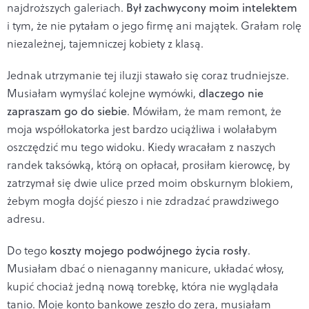
najdroższych galeriach.
Był zachwycony moim intelektem
i tym, że nie pytałam o jego firmę ani majątek. Grałam rolę
niezależnej, tajemniczej kobiety z klasą.
Jednak utrzymanie tej iluzji stawało się coraz trudniejsze.
Musiałam wymyślać kolejne wymówki,
dlaczego nie
zapraszam go do siebie
. Mówiłam, że mam remont, że
moja współlokatorka jest bardzo uciążliwa i wolałabym
oszczędzić mu tego widoku. Kiedy wracałam z naszych
randek taksówką, którą on opłacał, prosiłam kierowcę, by
zatrzymał się dwie ulice przed moim obskurnym blokiem,
żebym mogła dojść pieszo i nie zdradzać prawdziwego
adresu.
Do tego
koszty mojego podwójnego życia rosły
.
Musiałam dbać o nienaganny manicure, układać włosy,
kupić chociaż jedną nową torebkę, która nie wyglądała
tanio. Moje konto bankowe zeszło do zera, musiałam