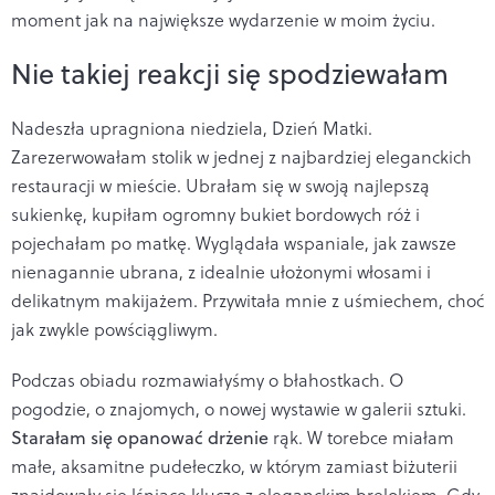
moment jak na największe wydarzenie w moim życiu.
Nie takiej reakcji się spodziewałam
Nadeszła upragniona niedziela, Dzień Matki.
Zarezerwowałam stolik w jednej z najbardziej eleganckich
restauracji w mieście. Ubrałam się w swoją najlepszą
sukienkę, kupiłam ogromny bukiet bordowych róż i
pojechałam po matkę. Wyglądała wspaniale, jak zawsze
nienagannie ubrana, z idealnie ułożonymi włosami i
delikatnym makijażem. Przywitała mnie z uśmiechem, choć
jak zwykle powściągliwym.
Podczas obiadu rozmawiałyśmy o błahostkach. O
pogodzie, o znajomych, o nowej wystawie w galerii sztuki.
Starałam się opanować drżenie
rąk. W torebce miałam
małe, aksamitne pudełeczko, w którym zamiast biżuterii
znajdowały się lśniące klucze z eleganckim brelokiem. Gdy