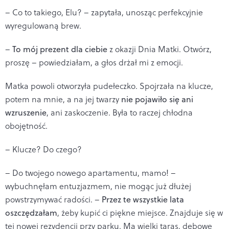
– Co to takiego, Elu? – zapytała, unosząc perfekcyjnie
wyregulowaną brew.
–
To mój prezent dla ciebie
z okazji Dnia Matki. Otwórz,
proszę – powiedziałam, a głos drżał mi z emocji.
Matka powoli otworzyła pudełeczko. Spojrzała na klucze,
potem na mnie, a na jej twarzy
nie pojawiło się ani
wzruszenie
, ani zaskoczenie. Była to raczej chłodna
obojętność.
– Klucze? Do czego?
– Do twojego nowego apartamentu, mamo! –
wybuchnęłam entuzjazmem, nie mogąc już dłużej
powstrzymywać radości. –
Przez te wszystkie lata
oszczędzałam
, żeby kupić ci piękne miejsce. Znajduje się w
tej nowej rezydencji przy parku. Ma wielki taras, dębowe