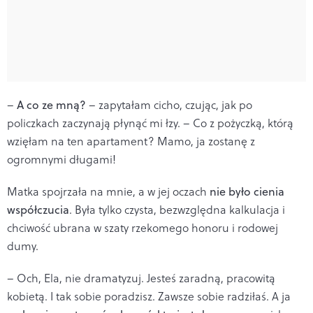
–
A co ze mną?
– zapytałam cicho, czując, jak po
policzkach zaczynają płynąć mi łzy. – Co z pożyczką, którą
wzięłam na ten apartament? Mamo, ja zostanę z
ogromnymi długami!
Matka spojrzała na mnie, a w jej oczach
nie było cienia
współczucia
. Była tylko czysta, bezwzględna kalkulacja i
chciwość ubrana w szaty rzekomego honoru i rodowej
dumy.
– Och, Ela, nie dramatyzuj. Jesteś zaradną, pracowitą
kobietą. I tak sobie poradzisz. Zawsze sobie radziłaś. A ja