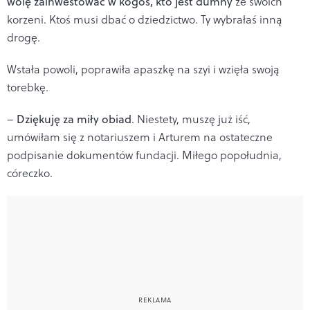
wolę zainwestować w kogoś, kto jest dumny
ze swoich
korzeni. Ktoś musi dbać o dziedzictwo. Ty wybrałaś inną
drogę.
Wstała powoli, poprawiła apaszkę na szyi i wzięła swoją
torebkę.
–
Dziękuję za miły obiad
. Niestety, muszę już iść,
umówiłam się z notariuszem i Arturem na ostateczne
podpisanie dokumentów fundacji. Miłego popołudnia,
córeczko.