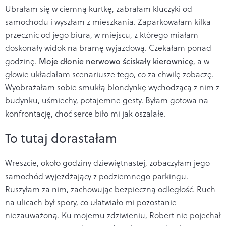
Ubrałam się w ciemną kurtkę, zabrałam kluczyki od
samochodu i wyszłam z mieszkania. Zaparkowałam kilka
przecznic od jego biura, w miejscu, z którego miałam
doskonały widok na bramę wyjazdową. Czekałam ponad
godzinę.
Moje dłonie nerwowo ściskały kierownicę
, a w
głowie układałam scenariusze tego, co za chwilę zobaczę.
Wyobrażałam sobie smukłą blondynkę wychodzącą z nim z
budynku, uśmiechy, potajemne gesty. Byłam gotowa na
konfrontację, choć serce biło mi jak oszalałe.
To tutaj dorastałam
Wreszcie, około godziny dziewiętnastej, zobaczyłam jego
samochód wyjeżdżający z podziemnego parkingu.
Ruszyłam za nim, zachowując bezpieczną odległość. Ruch
na ulicach był spory, co ułatwiało mi pozostanie
niezauważoną. Ku mojemu zdziwieniu, Robert nie pojechał