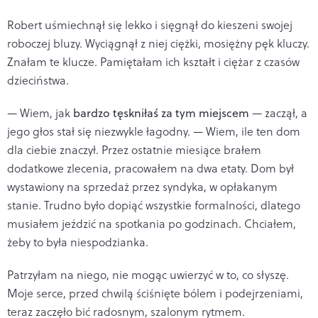
Robert uśmiechnął się lekko i sięgnął do kieszeni swojej
roboczej bluzy. Wyciągnął z niej ciężki, mosiężny pęk kluczy.
Znałam te klucze. Pamiętałam ich kształt i ciężar z czasów
dzieciństwa.
— Wiem, jak
bardzo tęskniłaś za tym miejscem
— zaczął, a
jego głos stał się niezwykle łagodny. — Wiem, ile ten dom
dla ciebie znaczył. Przez ostatnie miesiące brałem
dodatkowe zlecenia, pracowałem na dwa etaty. Dom był
wystawiony na sprzedaż przez syndyka, w opłakanym
stanie. Trudno było dopiąć wszystkie formalności, dlatego
musiałem jeździć na spotkania po godzinach. Chciałem,
żeby to była niespodzianka.
Patrzyłam na niego, nie mogąc uwierzyć w to, co słyszę.
Moje serce, przed chwilą ściśnięte bólem i podejrzeniami,
teraz zaczęło bić radosnym, szalonym rytmem.