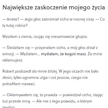
Największe zaskoczenie mojego życia
— Aneta? — Jego głos zabrzmiał cicho w nocnej ciszy. — Co
ty tutaj robisz?
Wyszłam z cienia, czując się niesamowicie głupio.
— Śledziłam cię — przyznałam cicho, a mój głos drżał z
emocji. — Myślałam...
myślałam, że kogoś masz
. Że mnie
okłamujesz.
Robert podszedł do mnie bliżej. W jego oczach nie było
złości, tylko ogromna ulga i coś jeszcze, czego nie
potrafiłam nazwać.
— Okłamywałem cię, to prawda — powiedział cicho, stając
tuż przede mną. — Ale nie z tego powodu, o którym
myślisz.