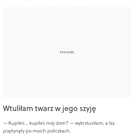
Wtuliłam twarz w jego szyję
— Kupiłeś... kupiłeś mój dom? — wykrztusiłam, a łzy
popłynęły po moich policzkach.