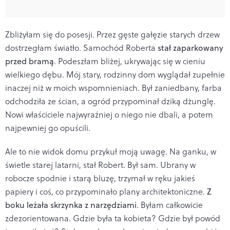
Zbliżyłam się do posesji. Przez gęste gałęzie starych drzew
dostrzegłam światło. Samochód Roberta
stał zaparkowany
przed bramą
. Podeszłam bliżej, ukrywając się w cieniu
wielkiego dębu. Mój stary, rodzinny dom wyglądał zupełnie
inaczej niż w moich wspomnieniach. Był zaniedbany, farba
odchodziła ze ścian, a ogród przypominał dziką dżunglę.
Nowi właściciele najwyraźniej o niego nie dbali, a potem
najpewniej go opuścili.
Ale to nie widok domu przykuł moją uwagę. Na ganku, w
świetle starej latarni, stał Robert. Był sam. Ubrany w
robocze spodnie i starą bluzę, trzymał w ręku jakieś
papiery i coś, co przypominało plany architektoniczne.
Z
boku leżała skrzynka z narzędziami
. Byłam całkowicie
zdezorientowana. Gdzie była ta kobieta? Gdzie był powód