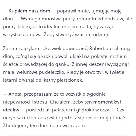
—
Kupiłem nasz dom
— poprawił mnie, ujmując moją
dłoń. — Wymaga mnóstwa pracy, remontu od podstaw, ale
pomyślałem, że to idealne miejsce na to, by zacząć
wszystko od nowa. Żeby stworzyć własną rodzinę.
Zanim zdążyłam cokolwiek powiedzieć, Robert puścił moją
dłoń, cofnął się o krok i powoli ukląkł na pokrytej mchem
ścieżce prowadzącej do ganku. Z innej kieszeni wyciągnął
małe, welurowe pudełeczko. Kiedy je otworzył, w świetle
latarni błysnął delikatny pierścionek.
— Aneta, przepraszam za te wszystkie tygodnie
niepewności i stresu. Chciałem, żeby
ten moment był
idealny
— powiedział, patrząc mi głęboko w oczy. — Czy
uczynisz mi ten zaszczyt i zgodzisz się zostać moją żoną?
Zbudujemy ten dom na nowo, razem.