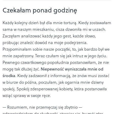
Czekałam ponad godzinę
Każdy kolejny dzień był dla mnie torturą. Kiedy zostawałam
sama w naszym mieszkaniu, cisza dzwoniła mi w uszach.
Zaczęłam analizować każdy jego gest, każde słowo,
próbując znaleźć dowód na moje podejrzenia.
Przypominałam sobie nasze początki, to, jak bardzo był we
mnie zapatrzony. Teraz czułam się jak intruz w jego życiu.
Pewnego czwartkowego popołudnia postanowiłam, że nie
mogę tak dłużej żyć.
Niepewność wyniszczała mnie od
środka
. Kiedy zadzwonił z informacją, że znów musi zostać
w biurze do późna, poczułam, jak ogarnia mnie dziwny
spokój. Spokój zdesperowanej kobiety, która postanowiła
wziąć sprawy w swoje ręce.
— Rozumiem, nie przemęczaj się zbytnio —
odpowiedziałam do słuchawki, starając się, by mój głos