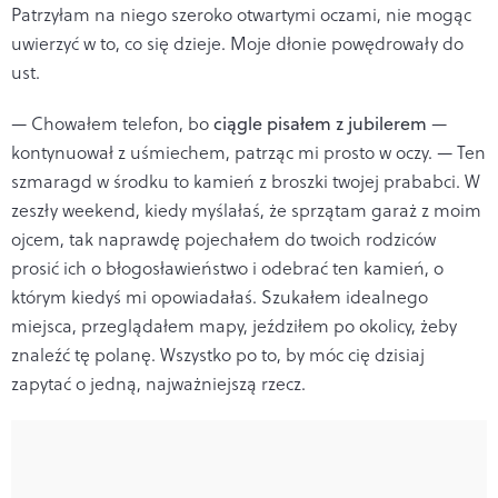
Patrzyłam na niego szeroko otwartymi oczami, nie mogąc
uwierzyć w to, co się dzieje. Moje dłonie powędrowały do
ust.
— Chowałem telefon, bo
ciągle pisałem z jubilerem
—
kontynuował z uśmiechem, patrząc mi prosto w oczy. — Ten
szmaragd w środku to kamień z broszki twojej prababci. W
zeszły weekend, kiedy myślałaś, że sprzątam garaż z moim
ojcem, tak naprawdę pojechałem do twoich rodziców
prosić ich o błogosławieństwo i odebrać ten kamień, o
którym kiedyś mi opowiadałaś. Szukałem idealnego
miejsca, przeglądałem mapy, jeździłem po okolicy, żeby
znaleźć tę polanę. Wszystko po to, by móc cię dzisiaj
zapytać o jedną, najważniejszą rzecz.