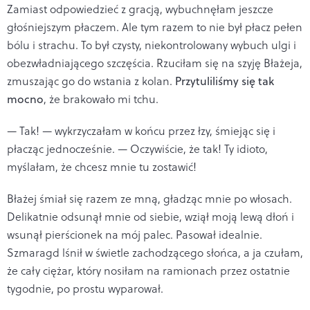
Zamiast odpowiedzieć z gracją, wybuchnęłam jeszcze
głośniejszym płaczem. Ale tym razem to nie był płacz pełen
bólu i strachu. To był czysty, niekontrolowany wybuch ulgi i
obezwładniającego szczęścia. Rzuciłam się na szyję Błażeja,
zmuszając go do wstania z kolan.
Przytuliliśmy się tak
mocno
, że brakowało mi tchu.
— Tak! — wykrzyczałam w końcu przez łzy, śmiejąc się i
płacząc jednocześnie. — Oczywiście, że tak! Ty idioto,
myślałam, że chcesz mnie tu zostawić!
Błażej śmiał się razem ze mną, gładząc mnie po włosach.
Delikatnie odsunął mnie od siebie, wziął moją lewą dłoń i
wsunął pierścionek na mój palec. Pasował idealnie.
Szmaragd lśnił w świetle zachodzącego słońca, a ja czułam,
że cały ciężar, który nosiłam na ramionach przez ostatnie
tygodnie, po prostu wyparował.