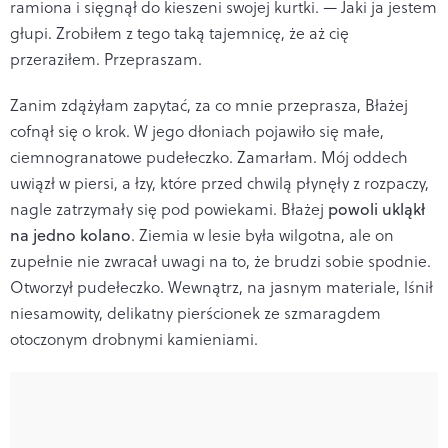
ramiona i sięgnął do kieszeni swojej kurtki. — Jaki ja jestem
głupi. Zrobiłem z tego taką tajemnicę, że aż cię
przeraziłem. Przepraszam.
Zanim zdążyłam zapytać, za co mnie przeprasza, Błażej
cofnął się o krok. W jego dłoniach pojawiło się małe,
ciemnogranatowe pudełeczko. Zamarłam. Mój oddech
uwiązł w piersi, a łzy, które przed chwilą płynęły z rozpaczy,
nagle zatrzymały się pod powiekami. Błażej
powoli ukląkł
na jedno kolano
. Ziemia w lesie była wilgotna, ale on
zupełnie nie zwracał uwagi na to, że brudzi sobie spodnie.
Otworzył pudełeczko. Wewnątrz, na jasnym materiale, lśnił
niesamowity, delikatny pierścionek ze szmaragdem
otoczonym drobnymi kamieniami.