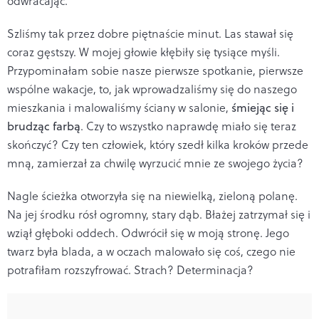
odwracając.
Szliśmy tak przez dobre piętnaście minut. Las stawał się
coraz gęstszy. W mojej głowie kłębiły się tysiące myśli.
Przypominałam sobie nasze pierwsze spotkanie, pierwsze
wspólne wakacje, to, jak wprowadzaliśmy się do naszego
mieszkania i malowaliśmy ściany w salonie,
śmiejąc się i
brudząc farbą
. Czy to wszystko naprawdę miało się teraz
skończyć? Czy ten człowiek, który szedł kilka kroków przede
mną, zamierzał za chwilę wyrzucić mnie ze swojego życia?
Nagle ścieżka otworzyła się na niewielką, zieloną polanę.
Na jej środku rósł ogromny, stary dąb. Błażej zatrzymał się i
wziął głęboki oddech. Odwrócił się w moją stronę. Jego
twarz była blada, a w oczach malowało się coś, czego nie
potrafiłam rozszyfrować. Strach? Determinacja?