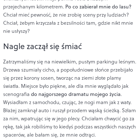
przejechanym kilometrem.
Po co zabierał mnie do lasu?
Chciał mieć pewność, że nie zrobię sceny przy ludziach?
Chciał, żebym krzyczała z bezsilności tam, gdzie nikt mnie
nie usłyszy?
Nagle zaczął się śmiać
Zatrzymaliśmy się na niewielkim, pustym parkingu leśnym.
Drzewa szumiały cicho, a popołudniowe słońce przebijało
się przez korony sosen, tworząc na ziemi złote plamy
światła. Miejsce było piękne, ale dla mnie wyglądało jak
scenografia
do najgorszego dramatu mojego życia
.
Wysiadłam z samochodu, czując, że nogi mam jak z waty.
Błażej zamknął auto i ruszył przodem wąską ścieżką. Szłam
za nim, wpatrując się w jego plecy. Chciałam chwycić go za
rękę, tak jak robiliśmy to kiedyś podczas wszystkich naszych
spacerów, ale bałam się, że mnie odtrąci.