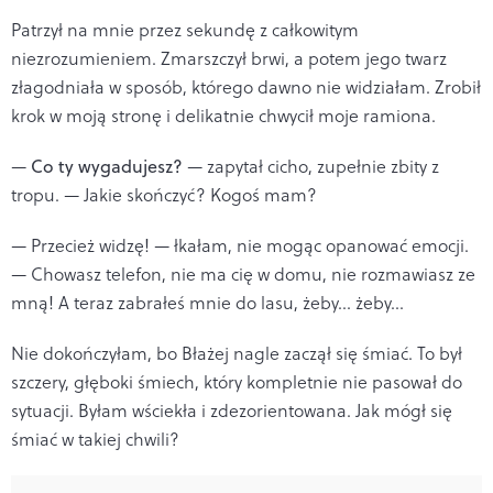
Patrzył na mnie przez sekundę z całkowitym
niezrozumieniem. Zmarszczył brwi, a potem jego twarz
złagodniała w sposób, którego dawno nie widziałam. Zrobił
krok w moją stronę i delikatnie chwycił moje ramiona.
—
Co ty wygadujesz?
— zapytał cicho, zupełnie zbity z
tropu. — Jakie skończyć? Kogoś mam?
— Przecież widzę! — łkałam, nie mogąc opanować emocji.
— Chowasz telefon, nie ma cię w domu, nie rozmawiasz ze
mną! A teraz zabrałeś mnie do lasu, żeby... żeby...
Nie dokończyłam, bo Błażej nagle zaczął się śmiać. To był
szczery, głęboki śmiech, który kompletnie nie pasował do
sytuacji. Byłam wściekła i zdezorientowana. Jak mógł się
śmiać w takiej chwili?