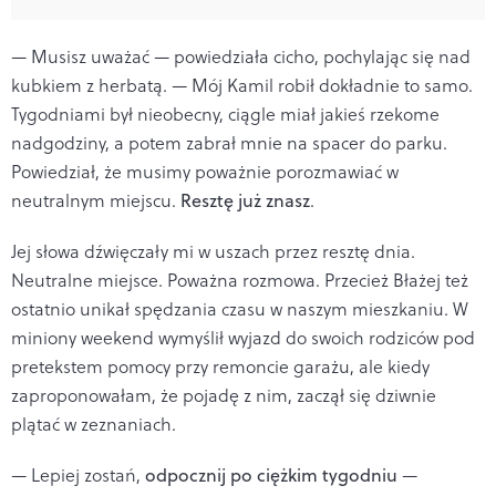
— Musisz uważać — powiedziała cicho, pochylając się nad
kubkiem z herbatą. — Mój Kamil robił dokładnie to samo.
Tygodniami był nieobecny, ciągle miał jakieś rzekome
nadgodziny, a potem zabrał mnie na spacer do parku.
Powiedział, że musimy poważnie porozmawiać w
neutralnym miejscu.
Resztę już znasz
.
Jej słowa dźwięczały mi w uszach przez resztę dnia.
Neutralne miejsce. Poważna rozmowa. Przecież Błażej też
ostatnio unikał spędzania czasu w naszym mieszkaniu. W
miniony weekend wymyślił wyjazd do swoich rodziców pod
pretekstem pomocy przy remoncie garażu, ale kiedy
zaproponowałam, że pojadę z nim, zaczął się dziwnie
plątać w zeznaniach.
— Lepiej zostań,
odpocznij po ciężkim tygodniu
—