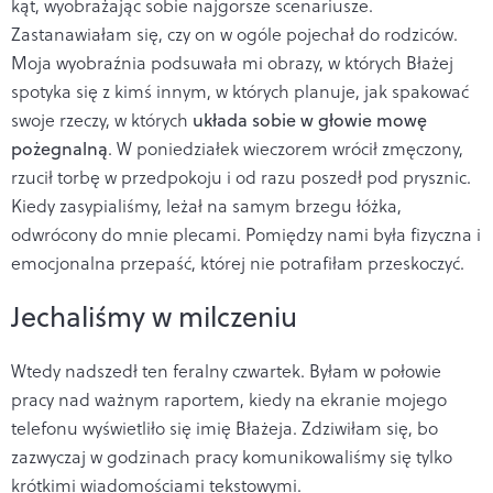
kąt, wyobrażając sobie najgorsze scenariusze.
Zastanawiałam się, czy on w ogóle pojechał do rodziców.
Moja wyobraźnia podsuwała mi obrazy, w których Błażej
spotyka się z kimś innym, w których planuje, jak spakować
swoje rzeczy, w których
układa sobie w głowie mowę
pożegnalną
. W poniedziałek wieczorem wrócił zmęczony,
rzucił torbę w przedpokoju i od razu poszedł pod prysznic.
Kiedy zasypialiśmy, leżał na samym brzegu łóżka,
odwrócony do mnie plecami. Pomiędzy nami była fizyczna i
emocjonalna przepaść, której nie potrafiłam przeskoczyć.
Jechaliśmy w milczeniu
Wtedy nadszedł ten feralny czwartek. Byłam w połowie
pracy nad ważnym raportem, kiedy na ekranie mojego
telefonu wyświetliło się imię Błażeja. Zdziwiłam się, bo
zazwyczaj w godzinach pracy komunikowaliśmy się tylko
krótkimi wiadomościami tekstowymi.