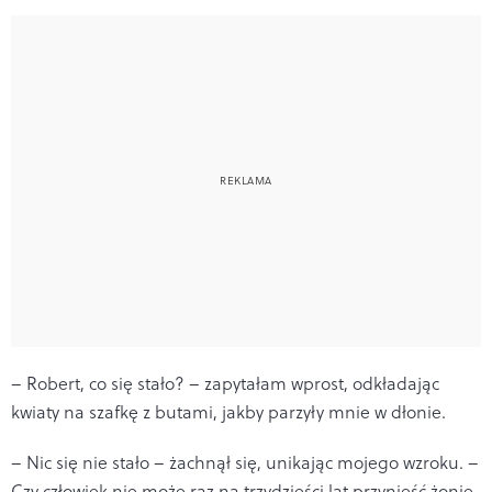
– Robert, co się stało? – zapytałam wprost, odkładając
kwiaty na szafkę z butami, jakby parzyły mnie w dłonie.
– Nic się nie stało – żachnął się, unikając mojego wzroku. –
Czy człowiek nie może raz na trzydzieści lat przynieść żonie