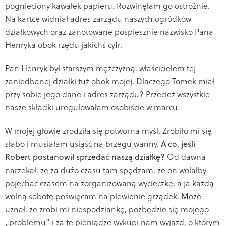
pognieciony kawałek papieru. Rozwinęłam go ostrożnie.
Na kartce widniał adres zarządu naszych ogródków
działkowych oraz zanotowane pospiesznie nazwisko Pana
Henryka obok rzędu jakichś cyfr.
Pan Henryk był starszym mężczyzną, właścicielem tej
zaniedbanej działki tuż obok mojej. Dlaczego Tomek miał
przy sobie jego dane i adres zarządu? Przecież wszystkie
nasze składki uregulowałam osobiście w marcu.
W mojej głowie zrodziła się potworna myśl. Zrobiło mi się
słabo i musiałam usiąść na brzegu wanny.
A co, jeśli
Robert postanowił sprzedać naszą działkę?
Od dawna
narzekał, że za dużo czasu tam spędzam, że on wolałby
pojechać czasem na zorganizowaną wycieczkę, a ja każdą
wolną sobotę poświęcam na plewienie grządek. Może
uznał, że zrobi mi niespodziankę, pozbędzie się mojego
„problemu” i za te pieniądze wykupi nam wyjazd, o którym