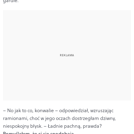
gardle.
– No jak to co, konwalie – odpowiedział, wzruszając
ramionami, choć w jego oczach dostrzegłam dziwny,
niespokojny błysk. – Ładnie pachną, prawda?
Pomyślałem, że ci się spodobają
.