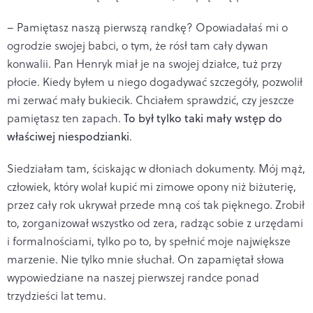
– Pamiętasz naszą pierwszą randkę? Opowiadałaś mi o
ogrodzie swojej babci, o tym, że rósł tam cały dywan
konwalii. Pan Henryk miał je na swojej działce, tuż przy
płocie. Kiedy byłem u niego dogadywać szczegóły, pozwolił
mi zerwać mały bukiecik. Chciałem sprawdzić, czy jeszcze
pamiętasz ten zapach.
To był tylko taki mały wstęp do
właściwej niespodzianki
.
Siedziałam tam, ściskając w dłoniach dokumenty. Mój mąż,
człowiek, który wolał kupić mi zimowe opony niż biżuterię,
przez cały rok ukrywał przede mną coś tak pięknego. Zrobił
to, zorganizował wszystko od zera, radząc sobie z urzędami
i formalnościami, tylko po to, by spełnić moje największe
marzenie. Nie tylko mnie słuchał. On zapamiętał słowa
wypowiedziane na naszej pierwszej randce ponad
trzydzieści lat temu.