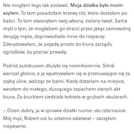
Nie mogłam tego tak zostawić.
Moja działka była moim
azylem
. To tam posadziłam krzewy róż, które dostałam po
babci. To tam stworzyłam swój własny, zielony świat. Sama
myśl o tym, że mogłabym go stracić przez jakąś samowolną
decyzję męża, doprowadzała mnie do rozpaczy.
Zdecydowałam, że pojadę prosto do biura zarządu
ogródków, by poznać prawdę.
Podróż autobusem dłużyła się niemiłosiernie. Silnik
warczał głośno, a ja wpatrywałam się w przesuwające się za
szybą ulice, walcząc ze łzami. Kiedy dotarłam na miejsce,
weszłam do małego, duszącego zapachem starych akt
biura. Za biurkiem siedziała kobieta w grubych okularach.
– Dzień dobry, ja w sprawie działki numer sto czternaście.
Mój mąż, Robert coś tu ostatnio załatwiał – zaczęłam
niepewnie.