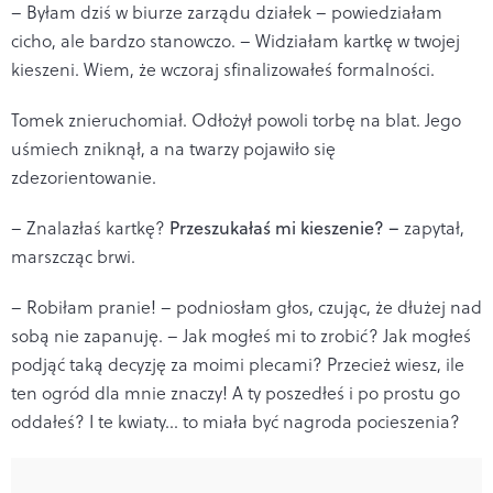
– Byłam dziś w biurze zarządu działek – powiedziałam
cicho, ale bardzo stanowczo. – Widziałam kartkę w twojej
kieszeni. Wiem, że wczoraj sfinalizowałeś formalności.
Tomek znieruchomiał. Odłożył powoli torbę na blat. Jego
uśmiech zniknął, a na twarzy pojawiło się
zdezorientowanie.
– Znalazłaś kartkę?
Przeszukałaś mi kieszenie? –
zapytał,
marszcząc brwi.
– Robiłam pranie! – podniosłam głos, czując, że dłużej nad
sobą nie zapanuję. – Jak mogłeś mi to zrobić? Jak mogłeś
podjąć taką decyzję za moimi plecami? Przecież wiesz, ile
ten ogród dla mnie znaczy! A ty poszedłeś i po prostu go
oddałeś? I te kwiaty… to miała być nagroda pocieszenia?