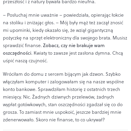
przeszłość i z natury bywała bardzo nieufna.
– Posłuchaj mnie uważnie – powiedziała, opierając łokcie
na stoliku i zniżając głos. – Mój były mąż też zaczął znosić
mi upominki, kiedy okazało się, że wziął gigantyczną
pożyczkę na sprzęt elektroniczny dla swojego brata. Musisz
sprawdzić finanse.
Zobacz, czy nie brakuje wam
oszczędności
. Kwiaty to zawsze jest zasłona dymna. Chcą
uśpić naszą czujność.
Wróciłam do domu z sercem bijącym jak dzwon. Szybko
włączyłam komputer i zalogowałam się na nasze wspólne
konto bankowe. Sprawdziłam historię z ostatnich trzech
miesięcy. Nic. Żadnych dziwnych przelewów, żadnych
wypłat gotówkowych, stan oszczędności zgadzał się co do
grosza. To zamiast mnie uspokoić, jeszcze bardziej mnie
zdenerwowało. Skoro nie finanse, to co ukrywał?