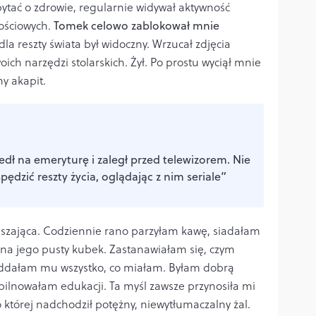
ytać o zdrowie, regularnie widywał aktywność
ościowych.
Tomek celowo zablokował mnie
e dla reszty świata był widoczny. Wrzucał zdjęcia
ch narzędzi stolarskich. Żył. Po prostu wyciął mnie
y akapit.
dł na emeryturę i zaległ przed telewizorem. Nie
ędzić reszty życia, oglądając z nim seriale”
szająca. Codziennie rano parzyłam kawę, siadałam
 na jego pusty kubek. Zastanawiałam się, czym
 oddałam mu wszystko, co miałam. Byłam dobrą
pilnowałam edukacji. Ta myśl zawsze przynosiła mi
po której nadchodził potężny, niewytłumaczalny żal.