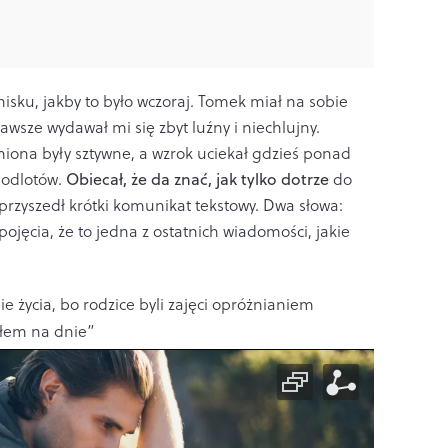
sku, jakby to było wczoraj. Tomek miał na sobie
zawsze wydawał mi się zbyt luźny i niechlujny.
iona były sztywne, a wzrok uciekał gdzieś ponad
 odlotów.
Obiecał, że da znać, jak tylko dotrze
do
 przyszedł krótki komunikat tekstowy. Dwa słowa:
jęcia, że to jedna z ostatnich wiadomości, jakie
e życia, bo rodzice byli zajęci opróżnianiem
yłem na dnie”