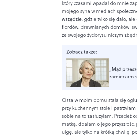
który czasami wpadał do mnie zap
mojego syna w mediach społeczn
wszędzie
, gdzie tylko się dało, al
fiordów, drewnianych domków, swoi
ze swojego życiorysu niczym zbędn
Zobacz także:
„Mąż przesze
zamierzam sp
Cisza w moim domu stała się ogłu
przy kuchennym stole i patrzyłam
sobie na to zasłużyłam. Przecież
matką, dbałam o jego przyszłość, 
ulgę, ale tylko na krótką chwilę, 