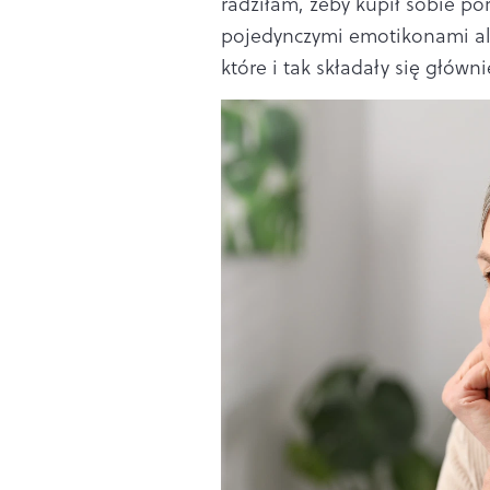
radziłam, żeby kupił sobie po
pojedynczymi emotikonami alb
które i tak składały się głów