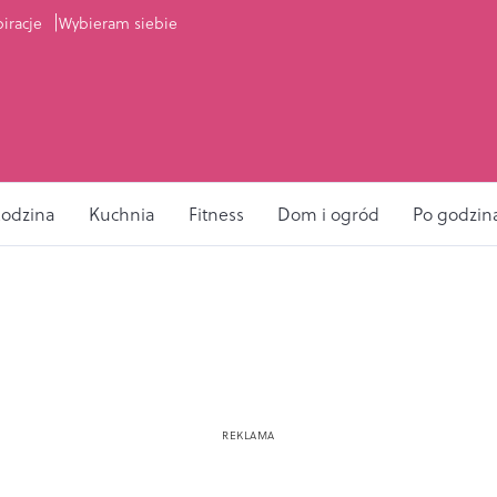
piracje
Wybieram siebie
odzina
Kuchnia
Fitness
Dom i ogród
Po godzin