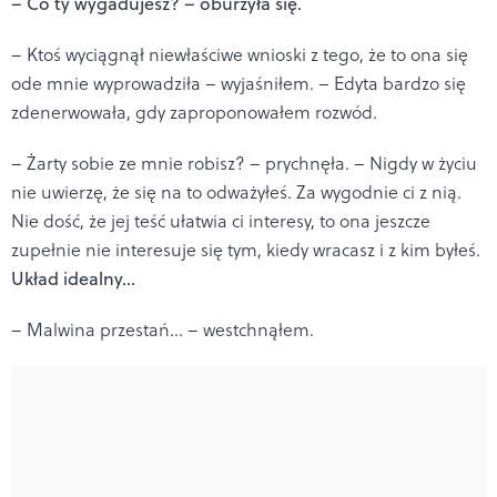
– Co ty wygadujesz? – oburzyła się.
– Ktoś wyciągnął niewłaściwe wnioski z tego, że to ona się
ode mnie wyprowadziła – wyjaśniłem. – Edyta bardzo się
zdenerwowała, gdy zaproponowałem rozwód.
– Żarty sobie ze mnie robisz? – prychnęła. – Nigdy w życiu
nie uwierzę, że się na to odważyłeś. Za wygodnie ci z nią.
Nie dość, że jej teść ułatwia ci interesy, to ona jeszcze
zupełnie nie interesuje się tym, kiedy wracasz i z kim byłeś.
Układ idealny...
– Malwina przestań... – westchnąłem.