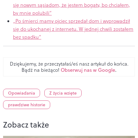
się nowym sąsiadom, że jestem bogaty, bo chciałem,
by mnie polubili”
„Po śmierci mamy ojciec sprzedał dom i wyprowadził
się do ukochanej z internetu. W jednej chwili zostałem
bez spadku”
Dziękujemy, że przeczytałaś/eś nasz artykuł do końca.
Bądź na bieżąco!
Obserwuj nas w Google
.
Opowiadania
Z życia wzięte
prawdziwe historie
Zobacz także