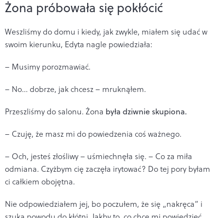
Żona próbowała się pokłócić
Weszliśmy do domu i kiedy, jak zwykle, miałem się udać w
swoim kierunku, Edyta nagle powiedziała:
– Musimy porozmawiać.
– No... dobrze, jak chcesz – mruknąłem.
Przeszliśmy do salonu. Żona
była dziwnie skupiona.
– Czuję, że masz mi do powiedzenia coś ważnego.
– Och, jesteś złośliwy – uśmiechnęła się. – Co za miła
odmiana. Czyżbym cię zaczęła irytować? Do tej pory byłam
ci całkiem obojętna.
Nie odpowiedziałem jej, bo poczułem, że się „nakręca” i
szuka powodu do kłótni. Jakby to, co chce mi powiedzieć