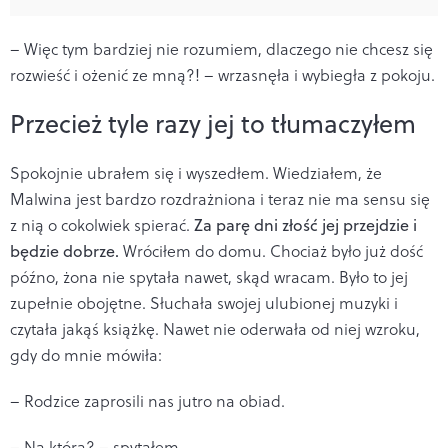
– Więc tym bardziej nie rozumiem, dlaczego nie chcesz się
rozwieść i ożenić ze mną?! – wrzasnęła i wybiegła z pokoju.
Przecież tyle razy jej to tłumaczyłem
Spokojnie ubrałem się i wyszedłem. Wiedziałem, że
Malwina jest bardzo rozdrażniona i teraz nie ma sensu się
z nią o cokolwiek spierać.
Za parę dni złość jej przejdzie i
będzie dobrze.
Wróciłem do domu. Chociaż było już dość
późno, żona nie spytała nawet, skąd wracam. Było to jej
zupełnie obojętne. Słuchała swojej ulubionej muzyki i
czytała jakąś książkę. Nawet nie oderwała od niej wzroku,
gdy do mnie mówiła:
– Rodzice zaprosili nas jutro na obiad.
– Na którą? – spytałem.