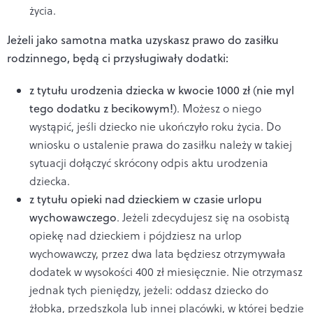
życia.
Jeżeli jako samotna matka uzyskasz prawo do zasiłku
rodzinnego, będą ci przysługiwały dodatki:
z tytułu urodzenia dziecka w kwocie 1000 zł
(
nie myl
tego dodatku z becikowym!
). Możesz o niego
wystąpić, jeśli dziecko nie ukończyło roku życia. Do
wniosku o ustalenie prawa do zasiłku należy w takiej
sytuacji dołączyć skrócony odpis aktu urodzenia
dziecka.
z tytułu opieki nad dzieckiem w czasie urlopu
wychowawczego
. Jeżeli zdecydujesz się na osobistą
opiekę nad dzieckiem i pójdziesz na urlop
wychowawczy, przez dwa lata będziesz otrzymywała
dodatek w wysokości 400 zł miesięcznie. Nie otrzymasz
jednak tych pieniędzy, jeżeli: oddasz dziecko do
żłobka, przedszkola lub innej placówki, w której będzie