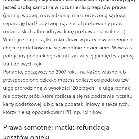
jesteś osobą samotną w rozumieniu przepisów prawa
(panną, wdową, rozwiedzioną, masz orzeczoną sądową
separację bądź gdy twój mąż został pozbawiony praw
rodzicielskich albo odbywa karę pozbawienia wolności).
Warto już na początku roku złożyć w pracy
oświadczenie o
chęci opodatkowania się wspólnie z dzieckiem.
Wówczas
potrącany podatek będzie niższy i więcej pieniędzy z pensji
trafi do twych rąk.
Ponadto, począwszy od 2007 roku, na każde własne lub
przysposobione dziecko możesz odliczyć od podatku tzw.
ulgę prorodzinną w wysokości 120 złotych. Ta ulga jednak
nie dotyczy osób, które rozliczają się na podstawie ryczałtu,
karty podatkowej lub płacą podatek liniowy, a także tych,
którzy nie są opodatkowani PIT, np. rolników.
Prawa samotnej matki: refundacja
kosztów opieki