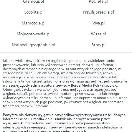
Glamour.pl
Kobieta.pl
Cocolita.pl
Przyslijprzepis.pl
Mamotoja.pl
Viva.pl
Mojegotowanie.pl
Wizaz.pl
National-geographic.pl
Story.pl
Jakiekolwiek aktywności, w szczególności: pobieranie, zwielokrotnianie,
przechowywanie, lub inne wykorzystywanie treści, danych lub informacji
dostępnych w ramach niniejszego serwisu oraz wszystkich jego podstron, w
szczególności w celu ich eksploracji, zmierzającej do tworzenia, rozwoju,
modyfikacji i szkolenia systemów uczenia maszynowego, algorytmów lub
sztucznej inteligencji
jest zabronione oraz wymaga uprzedniej, jednoznacznie
wyrażonej zgody administratora serwisu – Burda Media Polska sp. z o.o.
Obowiązek uzyskania wyraźnej i jednoznacznej zgody wymagany jest bez
względu sposób pobierania, zwielokrotniania, przechowywania lub innego
wykorzystywania treści, danych lub informacji dostępnych w ramach niniejszego
serwisu oraz wszystkich jego podstron, jak również bez względu na charakter
tych treści, danych i informacji.
Powyższe nie dotyczy wyłącznie przypadków wykorzystywania treści, danych i
informacji w celu umożliwienia i ułatwienia ich wyszukiwania przez
wyszukiwarki internetowe oraz umożliwienia pozycjonowania stron
internetowych zawierających serwisy internetowe w ramach indeksowania
wyników wyszukiwania wyszukiwarek internetowych