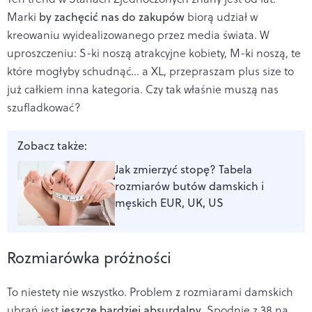
Marki
by zachęcić nas do zakupów
biorą udział w
kreowaniu wyidealizowanego przez media świata. W
uproszczeniu: S-ki noszą atrakcyjne kobiety, M-ki noszą, te
które mogłyby schudnąć... a XL, przepraszam plus size to
już całkiem inna kategoria. Czy tak właśnie muszą nas
szufladkować?
Zobacz także:
Jak zmierzyć stopę? Tabela
rozmiarów butów damskich i
męskich EUR, UK, US
Rozmiarówka próżności
To niestety nie wszystko. Problem z rozmiarami damskich
ubrań jest
jeszcze bardziej absurdalny
. Spodnie z 38 na