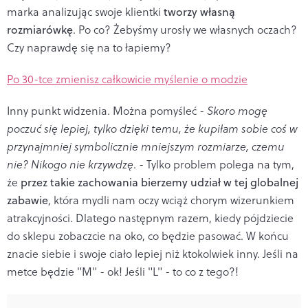
marka analizując swoje klientki
tworzy własną
rozmiarówkę
. Po co? Żebyśmy urosły we własnych oczach?
Czy naprawdę się na to łapiemy?
Po 30-tce zmienisz całkowicie myślenie o modzie
Inny punkt widzenia. Można pomyśleć -
Skoro mogę
poczuć się lepiej, tylko dzięki temu, że kupiłam sobie coś w
przynajmniej symbolicznie
mniejszym rozmiarze, czemu
nie? Nikogo nie krzywdzę
. - Tylko problem polega na tym,
że
przez takie zachowania bierzemy udział w tej globalnej
zabawie
, która mydli nam oczy wciąż chorym wizerunkiem
atrakcyjności. Dlatego następnym razem, kiedy pójdziecie
do sklepu zobaczcie na oko, co będzie pasować. W końcu
znacie siebie i swoje ciało lepiej niż ktokolwiek inny. Jeśli na
metce będzie "M" - ok! Jeśli "L" - to co z tego?!