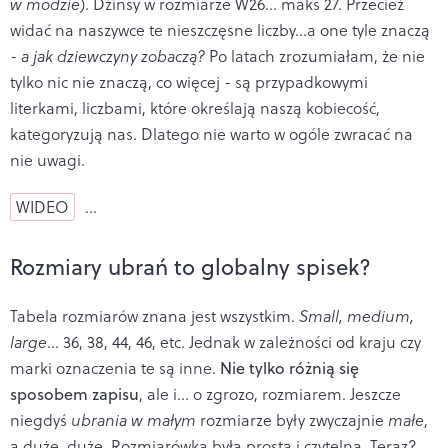
w modzie
). Dżinsy w rozmiarze W26... maks 27. Przecież
widać na naszywce te nieszczęsne liczby...a one tyle znaczą
-
a jak dziewczyny zobaczą?
Po latach zrozumiałam, że nie
tylko nic nie znaczą, co więcej - są przypadkowymi
literkami, liczbami, które określają naszą kobiecość,
kategoryzują nas. Dlatego nie warto w ogóle zwracać na
nie uwagi.
WIDEO
…
Rozmiary ubrań to globalny spisek?
Tabela rozmiarów znana jest wszystkim.
Small, medium,
large
... 36, 38, 44, 46, etc. Jednak w zależności od kraju czy
marki oznaczenia te są inne.
Nie tylko różnią się
sposobem zapisu
, ale i... o zgrozo, rozmiarem. Jeszcze
niegdyś
ubrania w małym
rozmiarze były zwyczajnie
małe
,
a duże, duże. Rozmiarówka była prosta i czytelna. Teraz?