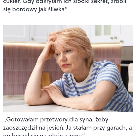
cukier. Gdy odkryłam ich słodki sekret, zrobił
się bordowy jak śliwka”
„Gotowałam przetwory dla syna, żeby
zaoszczędził na jesień. Ja stałam przy garach, a
on byczył się na plaży z żoną”