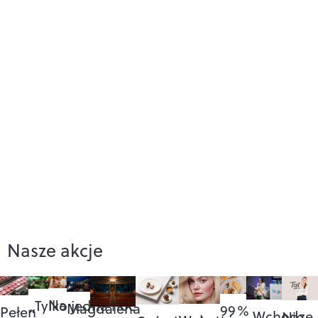
Nasze akcje
Na
„Tylko jedna noc”
Magdalena
99%
Pełen
„Wchodzę
Nie