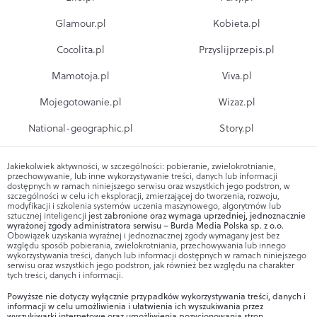
Glamour.pl
Kobieta.pl
Cocolita.pl
Przyslijprzepis.pl
Mamotoja.pl
Viva.pl
Mojegotowanie.pl
Wizaz.pl
National-geographic.pl
Story.pl
Jakiekolwiek aktywności, w szczególności: pobieranie, zwielokrotnianie,
przechowywanie, lub inne wykorzystywanie treści, danych lub informacji
dostępnych w ramach niniejszego serwisu oraz wszystkich jego podstron, w
szczególności w celu ich eksploracji, zmierzającej do tworzenia, rozwoju,
modyfikacji i szkolenia systemów uczenia maszynowego, algorytmów lub
sztucznej inteligencji
jest zabronione oraz wymaga uprzedniej, jednoznacznie
wyrażonej zgody administratora serwisu – Burda Media Polska sp. z o.o.
Obowiązek uzyskania wyraźnej i jednoznacznej zgody wymagany jest bez
względu sposób pobierania, zwielokrotniania, przechowywania lub innego
wykorzystywania treści, danych lub informacji dostępnych w ramach niniejszego
serwisu oraz wszystkich jego podstron, jak również bez względu na charakter
tych treści, danych i informacji.
Powyższe nie dotyczy wyłącznie przypadków wykorzystywania treści, danych i
informacji w celu umożliwienia i ułatwienia ich wyszukiwania przez
wyszukiwarki internetowe oraz umożliwienia pozycjonowania stron