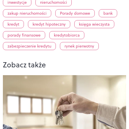
inwestycje
nieruchomości
zakup nieruchomości
Porady domowe
bank
kredyt
kredyt hipoteczny
księga wieczysta
porady finansowe
kredytobiorca
zabezpieczenie kredytu
rynek pierwotny
Zobacz także