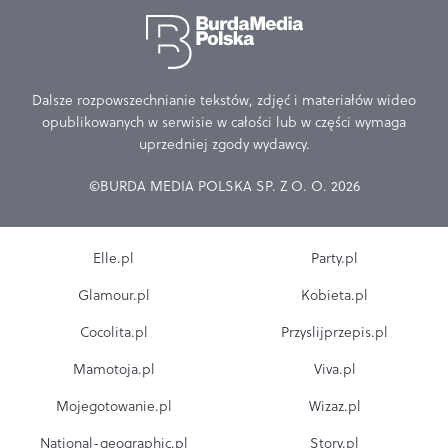
Dalsze rozpowszechnianie tekstów, zdjęć i materiałów wideo
opublikowanych w serwisie w całości lub w części wymaga
uprzedniej zgody wydawcy.
©BURDA MEDIA POLSKA SP. Z O. O. 2026
Elle.pl
Party.pl
Glamour.pl
Kobieta.pl
Cocolita.pl
Przyslijprzepis.pl
Mamotoja.pl
Viva.pl
Mojegotowanie.pl
Wizaz.pl
National-geographic.pl
Story.pl