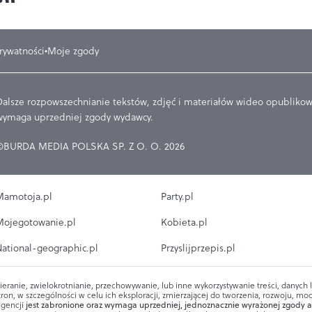
prywatności
Moje zgody
Dalsze rozpowszechnianie tekstów, zdjęć i materiałów wideo opublikowa
wymaga uprzedniej zgody wydawcy.
©BURDA MEDIA POLSKA SP. Z O. O. 2026
amotoja.pl
Party.pl
ojegotowanie.pl
Kobieta.pl
ational-geographic.pl
Przyslijprzepis.pl
ieranie, zwielokrotnianie, przechowywanie, lub inne wykorzystywanie treści, danych
ron, w szczególności w celu ich eksploracji, zmierzającej do tworzenia, rozwoju, mod
igencji
jest zabronione oraz wymaga uprzedniej, jednoznacznie wyrażonej zgody a