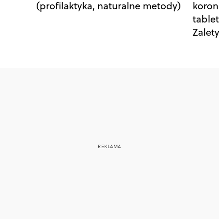
(profilaktyka, naturalne metody)
koron
table
Zalet