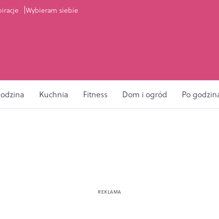
piracje
Wybieram siebie
odzina
Kuchnia
Fitness
Dom i ogród
Po godzin