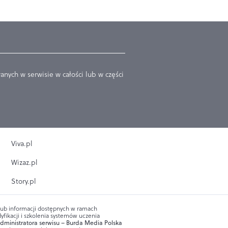
nych w serwisie w całości lub w części
Viva.pl
Wizaz.pl
Story.pl
 lub informacji dostępnych w ramach
yfikacji i szkolenia systemów uczenia
dministratora serwisu – Burda Media Polska