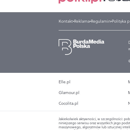
Kontakt
Reklama
Regulamin
Polityka 
Elle.pl
M
Glamour.pl
M
Cocolita.pl
N
Jakiekolwiek aktywności, w szczególności: pob
niniejszego serwisu oraz wszystkich jego podst
maszynowego, algorytmów lub sztucznej intel