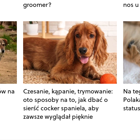
groomer?
nos u
ów na
Czesanie, kąpanie, trymowanie:
Na te
oto sposoby na to, jak dbać o
Polak
sierść cocker spaniela, aby
status
zawsze wyglądał pięknie