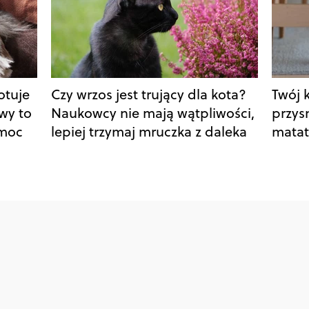
otuje
Czy wrzos jest trujący dla kota?
Twój 
wy to
Naukowcy nie mają wątpliwości,
przys
omoc
lepiej trzymaj mruczka z daleka
matat