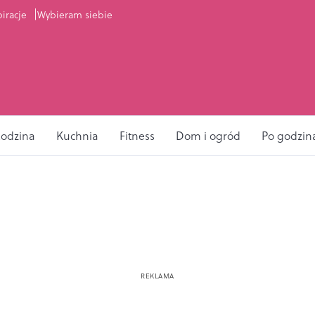
piracje
Wybieram siebie
odzina
Kuchnia
Fitness
Dom i ogród
Po godzin