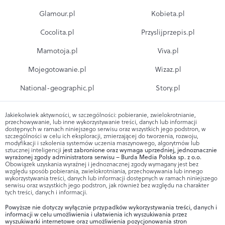
Glamour.pl
Kobieta.pl
Cocolita.pl
Przyslijprzepis.pl
Mamotoja.pl
Viva.pl
Mojegotowanie.pl
Wizaz.pl
National-geographic.pl
Story.pl
Jakiekolwiek aktywności, w szczególności: pobieranie, zwielokrotnianie,
przechowywanie, lub inne wykorzystywanie treści, danych lub informacji
dostępnych w ramach niniejszego serwisu oraz wszystkich jego podstron, w
szczególności w celu ich eksploracji, zmierzającej do tworzenia, rozwoju,
modyfikacji i szkolenia systemów uczenia maszynowego, algorytmów lub
sztucznej inteligencji
jest zabronione oraz wymaga uprzedniej, jednoznacznie
wyrażonej zgody administratora serwisu – Burda Media Polska sp. z o.o.
Obowiązek uzyskania wyraźnej i jednoznacznej zgody wymagany jest bez
względu sposób pobierania, zwielokrotniania, przechowywania lub innego
wykorzystywania treści, danych lub informacji dostępnych w ramach niniejszego
serwisu oraz wszystkich jego podstron, jak również bez względu na charakter
tych treści, danych i informacji.
Powyższe nie dotyczy wyłącznie przypadków wykorzystywania treści, danych i
informacji w celu umożliwienia i ułatwienia ich wyszukiwania przez
wyszukiwarki internetowe oraz umożliwienia pozycjonowania stron