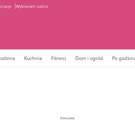
piracje
Wybieram siebie
odzina
Kuchnia
Fitness
Dom i ogród
Po godzin