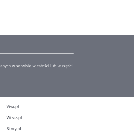
nych w serwisie w całości lub w części
Viva.pl
Wizaz.pl
Story.pl