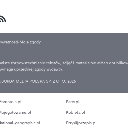
prywatności
Moje zgody
Dalsze rozpowszechnianie tekstów, zdjęć i materiałów wideo opublikowa
wymaga uprzedniej zgody wydawcy.
©BURDA MEDIA POLSKA SP. Z O. O. 2026
amotoja.pl
Party.pl
ojegotowanie.pl
Kobieta.pl
ational-geographic.pl
Przyslijprzepis.pl