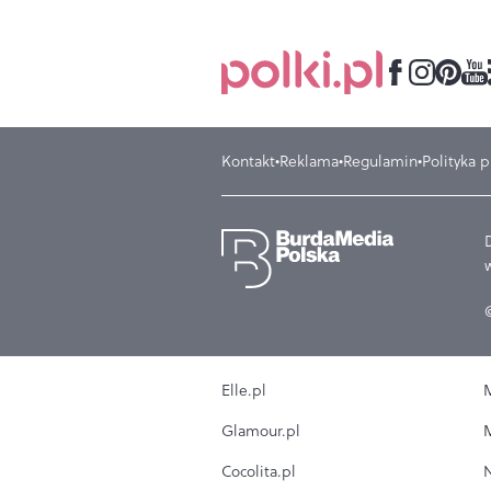
Kontakt
Reklama
Regulamin
Polityka 
Elle.pl
M
Glamour.pl
M
Cocolita.pl
N