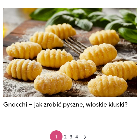
Gnocchi – jak zrobić pyszne, włoskie kluski?
1
2
3
4