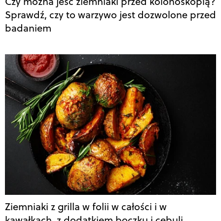
Czy można jeść ziemniaki przed kolonoskopią?
Sprawdź, czy to warzywo jest dozwolone przed
badaniem
Ziemniaki z grilla w folii w całości i w
kawałkach, z dodatkiem boczku i cebuli.