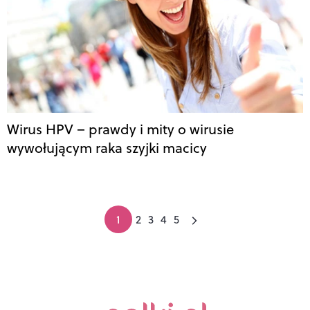
Wirus HPV – prawdy i mity o wirusie
wywołującym raka szyjki macicy
1
2
3
4
5