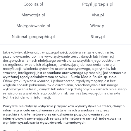
Cocolita.pl
Przyslijprzepis.pl
Mamotoja.pl
Viva.pl
Mojegotowanie.pl
Wizaz.pl
National-geographic.pl
Story.pl
Jakiekolwiek aktywności, w szczególności: pobieranie, zwielokrotnianie,
przechowywanie, lub inne wykorzystywanie treści, danych lub informacji
dostępnych w ramach niniejszego serwisu oraz wszystkich jego podstron, w
szczególności w celu ich eksploracji, zmierzającej do tworzenia, rozwoju,
modyfikacji i szkolenia systemów uczenia maszynowego, algorytmów lub
sztucznej inteligencji
jest zabronione oraz wymaga uprzedniej, jednoznacznie
wyrażonej zgody administratora serwisu – Burda Media Polska sp. z o.o.
Obowiązek uzyskania wyraźnej i jednoznacznej zgody wymagany jest bez
względu sposób pobierania, zwielokrotniania, przechowywania lub innego
wykorzystywania treści, danych lub informacji dostępnych w ramach niniejszego
serwisu oraz wszystkich jego podstron, jak również bez względu na charakter
tych treści, danych i informacji.
Powyższe nie dotyczy wyłącznie przypadków wykorzystywania treści, danych i
informacji w celu umożliwienia i ułatwienia ich wyszukiwania przez
wyszukiwarki internetowe oraz umożliwienia pozycjonowania stron
internetowych zawierających serwisy internetowe w ramach indeksowania
wyników wyszukiwania wyszukiwarek internetowych