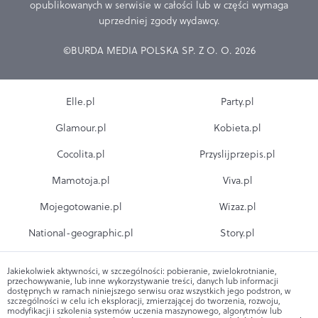
opublikowanych w serwisie w całości lub w części wymaga
uprzedniej zgody wydawcy.
©BURDA MEDIA POLSKA SP. Z O. O. 2026
Elle.pl
Party.pl
Glamour.pl
Kobieta.pl
Cocolita.pl
Przyslijprzepis.pl
Mamotoja.pl
Viva.pl
Mojegotowanie.pl
Wizaz.pl
National-geographic.pl
Story.pl
Jakiekolwiek aktywności, w szczególności: pobieranie, zwielokrotnianie,
przechowywanie, lub inne wykorzystywanie treści, danych lub informacji
dostępnych w ramach niniejszego serwisu oraz wszystkich jego podstron, w
szczególności w celu ich eksploracji, zmierzającej do tworzenia, rozwoju,
modyfikacji i szkolenia systemów uczenia maszynowego, algorytmów lub