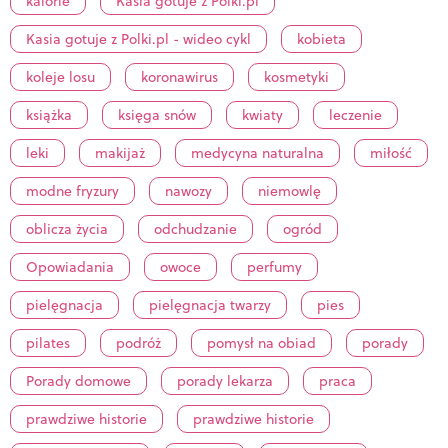
kalorie
Kasia gotuje z Polki.pl
Kasia gotuje z Polki.pl - wideo cykl
kobieta
koleje losu
koronawirus
kosmetyki
książka
księga snów
kwiaty
leczenie
leki
makijaż
medycyna naturalna
miłość
modne fryzury
nawozy
niemowlę
oblicza życia
odchudzanie
ogród
Opowiadania
owoce
perfumy
pielęgnacja
pielęgnacja twarzy
pies
pilates
podróż
pomysł na obiad
porady
Porady domowe
porady lekarza
praca
prawdziwe historie
prawdziwe historie