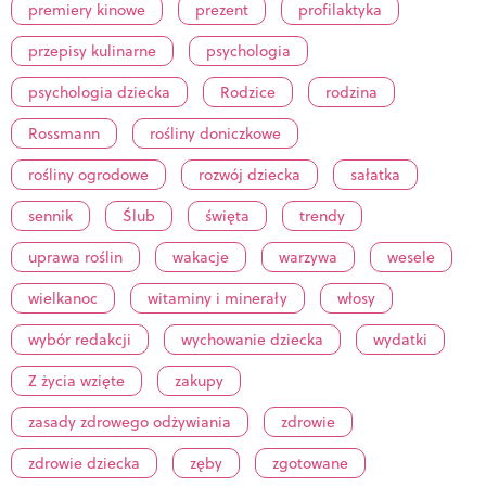
premiery kinowe
prezent
profilaktyka
przepisy kulinarne
psychologia
psychologia dziecka
Rodzice
rodzina
Rossmann
rośliny doniczkowe
rośliny ogrodowe
rozwój dziecka
sałatka
sennik
Ślub
święta
trendy
uprawa roślin
wakacje
warzywa
wesele
wielkanoc
witaminy i minerały
włosy
wybór redakcji
wychowanie dziecka
wydatki
Z życia wzięte
zakupy
zasady zdrowego odżywiania
zdrowie
zdrowie dziecka
zęby
zgotowane