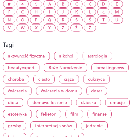
#
4
5
A
B
C
Ć
D
E
F
G
H
I
J
K
L
Ł
M
N
O
P
Q
R
S
Ś
T
U
V
W
X
Y
Z
Ź
Ż
Tagi
aktywność fizyczna
alkohol
astrologia
beautyexpert
Boże Narodzenie
breakingnews
choroba
ciasto
ciąża
cukrzyca
ćwiczenia
ćwiczenia w domu
deser
dieta
domowe leczenie
dziecko
emocje
ezoteryka
felieton
film
finanse
grzyby
interpretacja snów
jedzenie