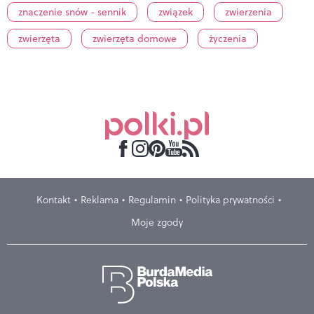
znaczenie snów - sennik
związek
zwierzenia
zwierzęta
zwierzęta domowe
życzenia
Kontakt
Reklama
Regulamin
Polityka prywatności
Moje zgody