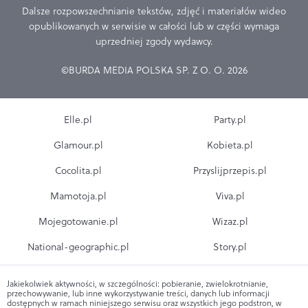
Dalsze rozpowszechnianie tekstów, zdjęć i materiałów wideo
opublikowanych w serwisie w całości lub w części wymaga
uprzedniej zgody wydawcy.
©BURDA MEDIA POLSKA SP. Z O. O. 2026
Elle.pl
Party.pl
Glamour.pl
Kobieta.pl
Cocolita.pl
Przyslijprzepis.pl
Mamotoja.pl
Viva.pl
Mojegotowanie.pl
Wizaz.pl
National-geographic.pl
Story.pl
Jakiekolwiek aktywności, w szczególności: pobieranie, zwielokrotnianie,
przechowywanie, lub inne wykorzystywanie treści, danych lub informacji
dostępnych w ramach niniejszego serwisu oraz wszystkich jego podstron, w