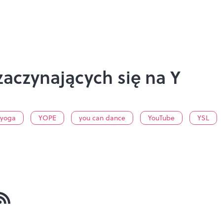
aczynających się na Y
yoga
YOPE
you can dance
YouTube
YSL