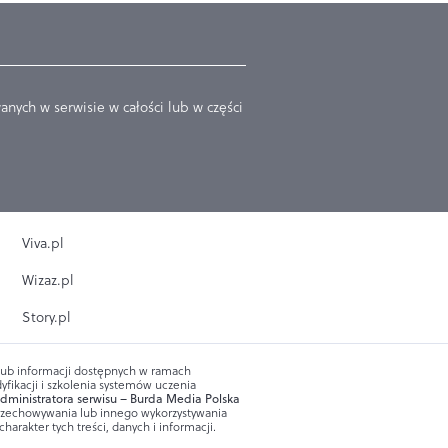
nych w serwisie w całości lub w części
Viva.pl
Wizaz.pl
Story.pl
 lub informacji dostępnych w ramach
yfikacji i szkolenia systemów uczenia
dministratora serwisu – Burda Media Polska
przechowywania lub innego wykorzystywania
arakter tych treści, danych i informacji.