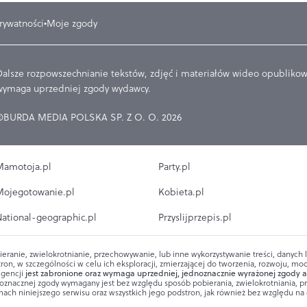
prywatności
Moje zgody
Dalsze rozpowszechnianie tekstów, zdjęć i materiałów wideo opublikowa
wymaga uprzedniej zgody wydawcy.
©BURDA MEDIA POLSKA SP. Z O. O. 2026
amotoja.pl
Party.pl
ojegotowanie.pl
Kobieta.pl
ational-geographic.pl
Przyslijprzepis.pl
ieranie, zwielokrotnianie, przechowywanie, lub inne wykorzystywanie treści, danych
ron, w szczególności w celu ich eksploracji, zmierzającej do tworzenia, rozwoju, mod
igencji
jest zabronione oraz wymaga uprzedniej, jednoznacznie wyrażonej zgody a
oznacznej zgody wymagany jest bez względu sposób pobierania, zwielokrotniania, 
ach niniejszego serwisu oraz wszystkich jego podstron, jak również bez względu na ch