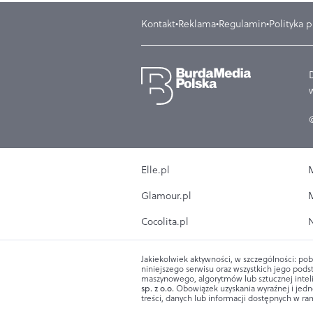
Kontakt
Reklama
Regulamin
Polityka 
Elle.pl
M
Glamour.pl
M
Cocolita.pl
N
Jakiekolwiek aktywności, w szczególności: pob
niniejszego serwisu oraz wszystkich jego podst
maszynowego, algorytmów lub sztucznej intel
sp. z o.o.
Obowiązek uzyskania wyraźnej i jedn
treści, danych lub informacji dostępnych w ram