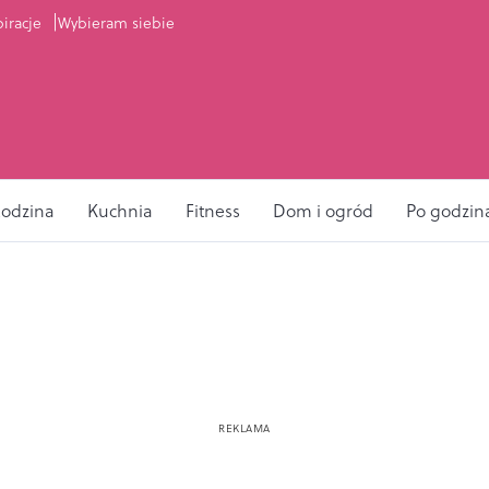
piracje
Wybieram siebie
odzina
Kuchnia
Fitness
Dom i ogród
Po godzin