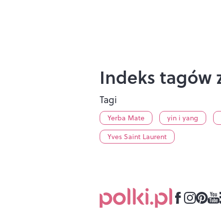
Indeks tagów z
Tagi
Yerba Mate
yin i yang
Yves Saint Laurent