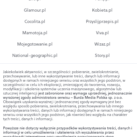
Glamour.pl
Kobieta.pl
Cocolita.pl
Przyslijprzepis.pl
Mamotoja.pl
Viva.pl
Mojegotowanie.pl
Wizaz.pl
National-geographic.pl
Story.pl
Jakiekolwiek aktywności, w szczególności: pobieranie, zwielokrotnianie,
przechowywanie, lub inne wykorzystywanie treści, danych lub informacji
dostępnych w ramach niniejszego serwisu oraz wszystkich jego podstron, w
szczególności w celu ich eksploracji, zmierzającej do tworzenia, rozwoju,
modyfikacji i szkolenia systemów uczenia maszynowego, algorytmów lub
sztucznej inteligencji
jest zabronione oraz wymaga uprzedniej, jednoznacznie
wyrażonej zgody administratora serwisu – Burda Media Polska sp. z o.o.
Obowiązek uzyskania wyraźnej i jednoznacznej zgody wymagany jest bez
względu sposób pobierania, zwielokrotniania, przechowywania lub innego
wykorzystywania treści, danych lub informacji dostępnych w ramach niniejszego
serwisu oraz wszystkich jego podstron, jak również bez względu na charakter
tych treści, danych i informacji.
Powyższe nie dotyczy wyłącznie przypadków wykorzystywania treści, danych i
informacji w celu umożliwienia i ułatwienia ich wyszukiwania przez
wyszukiwarki internetowe oraz umożliwienia pozycjonowania stron