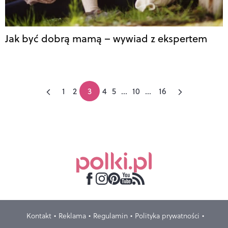
Jak być dobrą mamą – wywiad z ekspertem
1
2
3
4
5
...
10
...
16
Kontakt
Reklama
Regulamin
Polityka prywatności