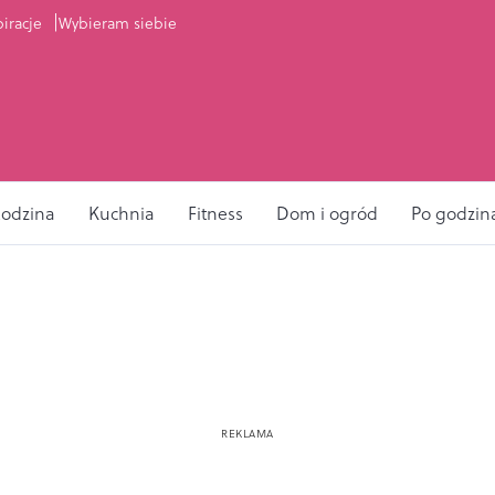
piracje
Wybieram siebie
odzina
Kuchnia
Fitness
Dom i ogród
Po godzin