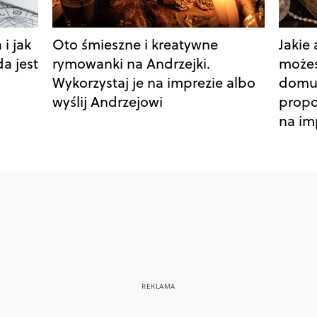
 i jak
Oto śmieszne i kreatywne
Jakie
a jest
rymowanki na Andrzejki.
możes
Wykorzystaj je na imprezie albo
domu?
wyślij Andrzejowi
propo
na im