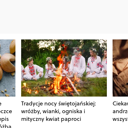
e
Tradycje nocy świętojańskiej:
Cieka
eczce
wróżby, wianki, ogniska i
andrz
epis
mityczny kwiat paproci
wszys
różbą