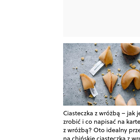
Ciasteczka z wróżbą – jak j
zrobić i co napisać na kart
z wróżbą? Oto idealny prz
na chińskie ciasteczka z w