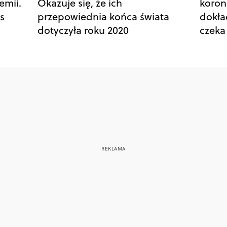
emii.
Okazuje się, że ich
koron
s
przepowiednia końca świata
dokła
dotyczyła roku 2020
czeka