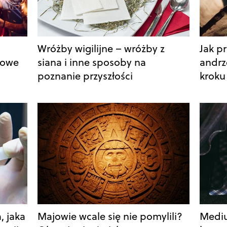
Wróżby wigilijne – wróżby z
Jak p
rowe
siana i inne sposoby na
andrz
poznanie przyszłości
kroku
, jaka
Majowie wcale się nie pomylili?
Mediu