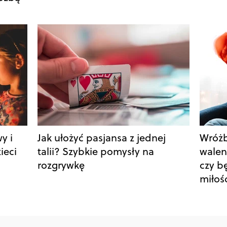
y i
Jak ułożyć pasjansa z jednej
Wróżb
ieci
talii? Szybkie pomysły na
walen
rozgrywkę
czy b
miłoś