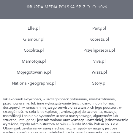
©BURDA MEDIA POLSKA SP. Z O. O. 2026
Elle.pl
Party.pl
Glamour.pl
Kobieta.pl
Cocolita.pl
Przyslijprzepis.pl
Mamotoja.pl
Viva.pl
Mojegotowanie.pl
Wizaz.pl
National-geographic.pl
Story.pl
Jakiekolwiek aktywności, w szczególności: pobieranie, zwielokrotnianie,
przechowywanie, lub inne wykorzystywanie treści, danych lub informacji
dostępnych w ramach niniejszego serwisu oraz wszystkich jego podstron, w
szczególności w celu ich eksploracji, zmierzającej do tworzenia, rozwoju,
modyfikacji i szkolenia systemów uczenia maszynowego, algorytmów lub
sztucznej inteligencji
jest zabronione oraz wymaga uprzedniej, jednoznacznie
wyrażonej zgody administratora serwisu – Burda Media Polska sp. z o.o.
Obowiązek uzyskania wyraźnej i jednoznacznej zgody wymagany jest bez
względu sposób pobierania, zwielokrotniania, przechowywania lub innego