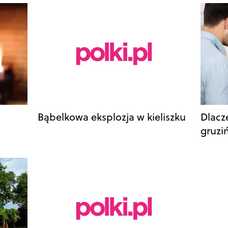
Bąbelkowa eksplozja w kieliszku
Dlacz
gruzi