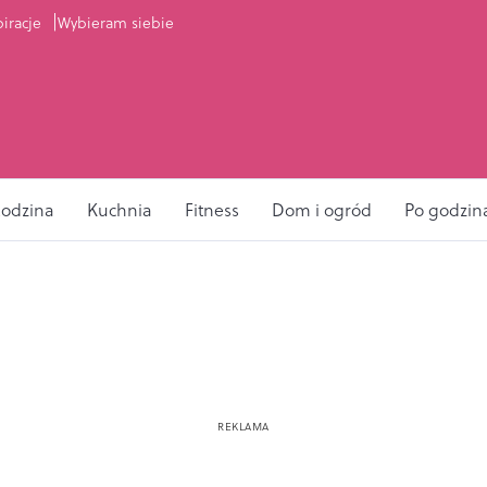
piracje
Wybieram siebie
odzina
Kuchnia
Fitness
Dom i ogród
Po godzin