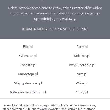
Dalsze rozpowszechnianie tekstów, zdjęć i materiałów wideo
opublikowanych w serwisie w całości lub w części wymaga
uprzedniej zgody wydawcy.
©BURDA MEDIA POLSKA SP. Z O. O. 2026
Elle.pl
Party.pl
Glamour.pl
Kobieta.pl
Cocolita.pl
Przyslijprzepis.pl
Mamotoja.pl
Viva.pl
Mojegotowanie.pl
Wizaz.pl
National-geographic.pl
Story.pl
Jakiekolwiek aktywności, w szczególności: pobieranie, zwielokrotnianie,
przechowywanie, lub inne wykorzystywanie treści, danych lub informacji